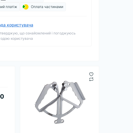
ий платіж
Оплата частинами
ода користувача
тверджую, що ознайомлений і погоджуюсь
годою користувача
00