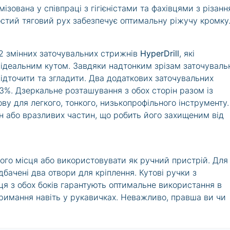
ізована у співпраці з гігієністами та фахівцями з різанн
остий тяговий рух забезпечує оптимальну ріжучу кромку
 2 змінних заточувальних стрижнів
HyperDrill
, які
 ідеальним кутом. Завдяки надтонким зрізам заточуваль
ідточити та згладити. Два додаткових заточувальних
3%. Дзеркальне розташування з обох сторін разом із
 для легкого, тонкого, низькопрофільного інструменту.
ин або вразливих частин, що робить його захищеним від
го місця або використовувати як ручний пристрій. Для
бачені два отвори для кріплення. Кутові ручки з
я з обох боків гарантують оптимальне використання в
тримання навіть у рукавичках. Неважливо, правша ви чи