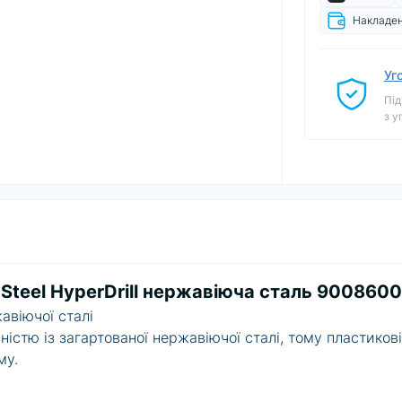
Накладен
Уг
Під
з у
r Steel HyperDrill нержавіюча сталь 900860
авіючої сталі
ністю із загартованої нержавіючої сталі, тому пластикові
му.