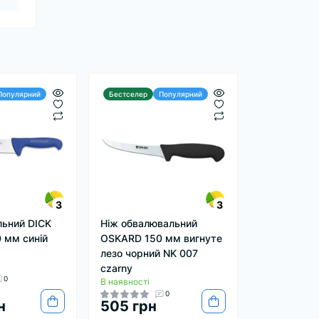
Популярний
Бестселер
Популярний
3
3
льний DICK
Ніж обвалювальний
0 мм синій
OSKARD 150 мм вигнуте
лезо чорний NK 007
czarny
0
В наявності
0
н
505 грн