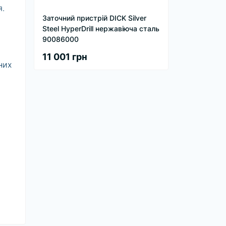
я.
Заточний пристрій DICK Silver
.
Steel HyperDrill нержавіюча сталь
90086000
11 001 грн
них