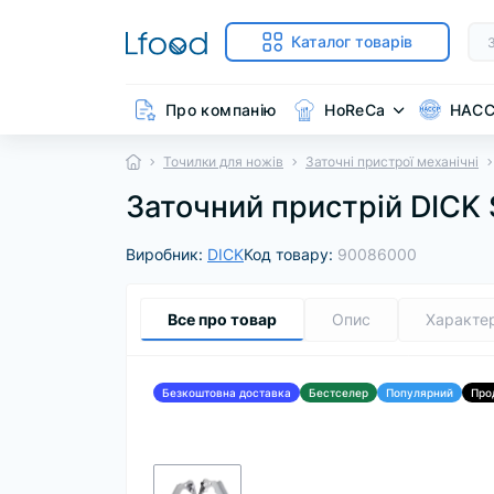
Каталог товарів
Про компанію
HoReCa
HAC
Точилки для ножів
Заточні пристрої механічні
Заточний пристрій DICK S
Виробник:
DICK
Код товару:
90086000
Все про товар
Опис
Характе
Безкоштовна доставка
Бестселер
Популярний
Про