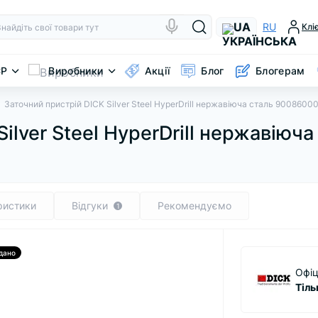
UA
RU
Клі
CP
Виробники
Акції
Блог
Блогерам
Заточний пристрій DICK Silver Steel HyperDrill нержавіюча сталь 9008600
ilver Steel HyperDrill нержавіюч
ристики
Відгуки
Рекомендуємо
1
дано
Офіц
Тіль