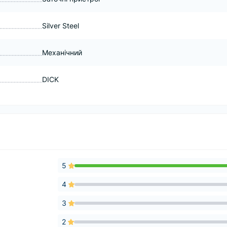
Silver Steel
Механічний
DICK
5
4
3
2