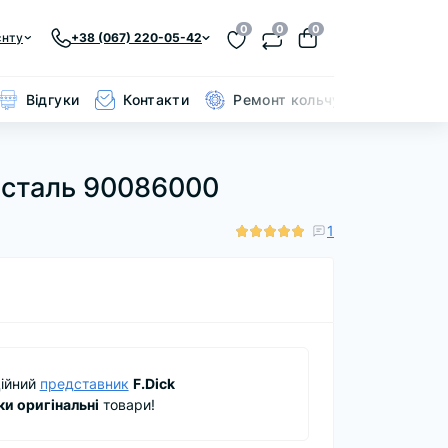
0
0
0
єнту
+38 (067) 220-05-42
Відгуки
Контакти
Ремонт кольчуги
0
а сталь 90086000
1
ійний
представник
F.Dick
ки оригінальні
товари!