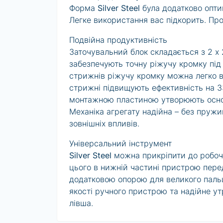
Форма
Silver Steel
була додатково оптим
Легке використання вас підкорить. Пр
Подвійна продуктивність
Заточувальний блок складається з 2 x
забезпечують точну ріжучу кромку під
стрижнів ріжучу кромку можна легко в
стрижні підвищують ефективність на 3
монтажною пластиною утворюють основу
Механіка агрегату надійна – без пруж
зовнішніх впливів.
Універсальний інструмент
Silver Steel
можна прикріпити до робочо
цього в нижній частині пристрою перед
додатковою опорою для великого пальц
якості ручного пристрою та надійне у
лівша.