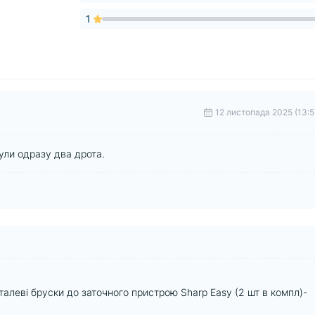
1
12 листопада 2025 (13:5
ули одразу два дрота.
Сталеві бруски до заточного пристрою Sharp Easy (2 шт в компл)-