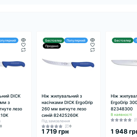
опулярний
Бестселер
Популярний
Бестселер
Продано
ьний DICK
Ніж жилувальний з
Ніж жилува
 мм з
насічками DICK ErgoGrip
ErgoGrip 30
гнуте лезо
260 мм вигнуте лезо
82348300
В наявності
210K
синій 82425260K
я
Під замовлення
0
0
1 719 грн
1 948 гр