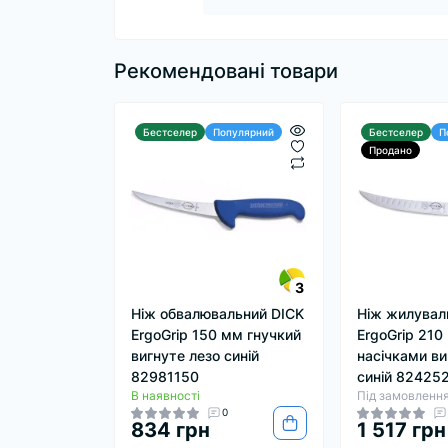
Рекомендовані товари
Бестселер
Популярний
Бестселер
П
Продано
3
Ніж обвалювальний DICK
Ніж жилувал
ErgoGrip 150 мм гнучкий
ErgoGrip 210
вигнуте лезо синій
насічками ви
82981150
синій 82425
В наявності
Під замовленн
0
834 грн
1 517 грн