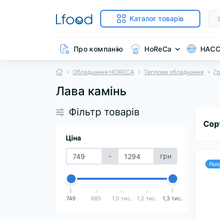
Каталог товарів
Про компанію
HoReCa
HAC
Обладнання HORECA
Теплове обладнання
Гр
Лава камінь
Фільтр товарів
Сор
Ціна
-
грн
Поп
749
885
1,0 тис.
1,2 тис.
1,3 тис.