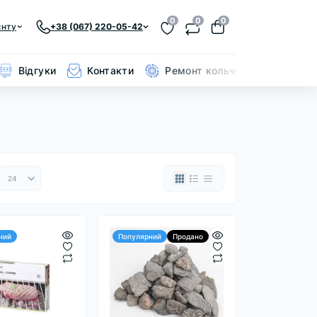
0
0
0
єнту
+38 (067) 220-05-42
Відгуки
Контакти
Ремонт кольчуги
ний
Популярний
Продано