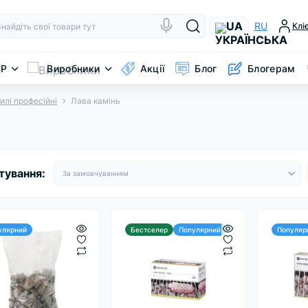
UA
RU
Клі
CP
Виробники
Акції
Блог
Блогерам
илі професійні
Лава камінь
тування:
улярний
Бестселер
Популярний
Популяр