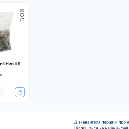
покращують розподіл тепла, підвищ
приготування на грилі. Наші брикети
як кераміка, а деякі з них навіть ба
грилю перегляньте наші інструмент
для м'яса.
ий Hendi 9
0
н
Дізнавайтеся першим про а
Підпишіться на нашу e-mail