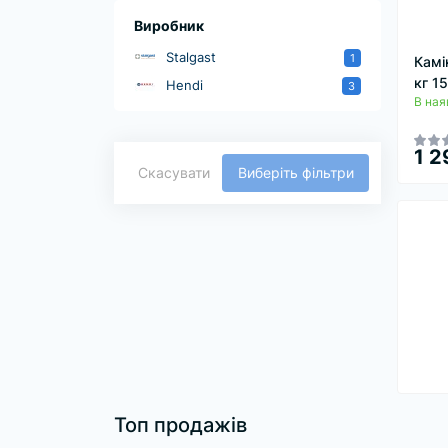
Виробник
Stalgast
1
Камі
кг 1
Hendi
3
В ная
1 2
Скасувати
Виберіть фільтри
Топ продажів