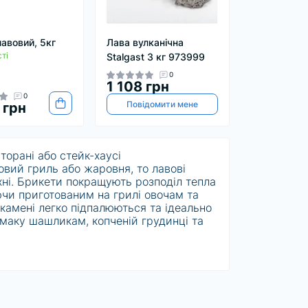
лавовий, 5кг
Лава вулканічна
ті
Stalgast 3 кг 973999
0
1 108 грн
0
Повідомити мене
 грн
орані або стейк-хаусі
вий гриль або жаровня, то лавові
ухні. Брикети покращують розподіл тепла
чи приготованим на грилі овочам та
камені легко підпалюються та ідеально
смаку шашликам, копченій грудинці та
оптимізації ефективності та простоти
в та лосося у вашому стейк-хаусі чи
ять до мінімуму обвуглювання та