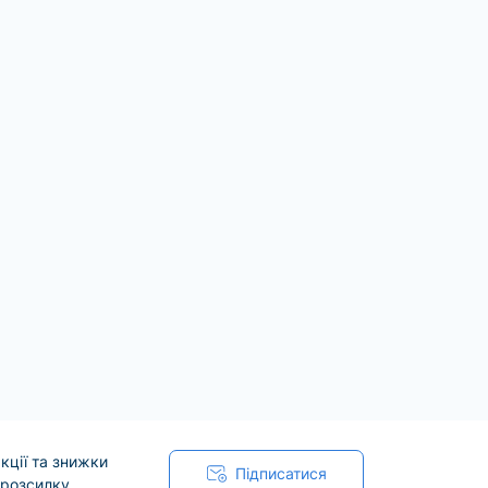
уючи ефективність процесу
 виготовлені з міцних матеріалів, таких
гаторазові та самоочисні. На додаток до
и для чищення гриля, духовки та щипці
кції та знижки
Підписатися
 розсилку