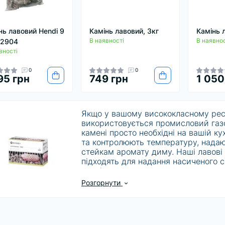
нь лавовий Hendi 9
Камінь лавовий, 3кг
Камінь 
В наявності
В наявнос
52904
вності
0
0
95 грн
749 грн
1 050
Якщо у вашому висококласному рест
використовується промисловий газо
камені просто необхідні на вашій к
та контролюють температуру, надаю
стейкам аромату диму. Наші лавові 
підходять для надання насиченого 
курці.
Розгорнути
Якісні гриль-брикети необхідні для 
приготування гамбургерів, хот-догі
ресторані. Наші лавові камені звод