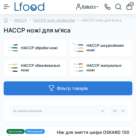
0
Клієнту
HACCP
HACCP ножі професійні
HACCP ножі для м'яса
HACCP ножі для м'яса
HACCP шкурозйомні
HACCP обробні ножі
ножі
HACCP обвалювальні
HACCP жилувальні
ножі
ножі
Фільтр товарів
Ніж для зняття шкіри OSKARD 150
Бестселер
Популярний