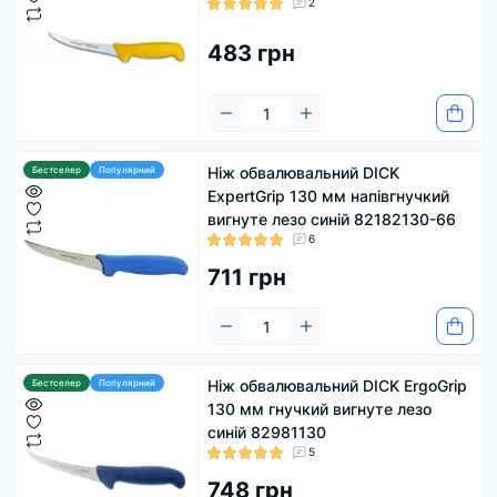
2
483 грн
Ніж обвалювальний DICK
Бестселер
Популярний
ExpertGrip 130 мм напівгнучкий
вигнуте лезо синій 82182130-66
6
711 грн
Ніж обвалювальний DICK ErgoGrip
Бестселер
Популярний
130 мм гнучкий вигнуте лезо
синій 82981130
5
748 грн