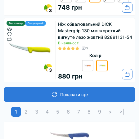
748 грн
3
Ніж обвалювальний DICK
Бестселер
Популярний
Mastergrip 130 мм жорсткий
вигнуте лезо жовтий 82891131-54
В наявності
5
Колір
3
880 грн
Показати ще
1
2
3
4
5
6
7
8
9
>
>|