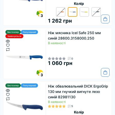
Колір
3
1 262 грн
Ніж мясника Icel Safe 250 мм
Бестселер
Популярний
Закінчується
синій 28600.3158000.250
В наявності
0
1 060 грн
3
Ніж обвалювальний DICK ErgoGrip
Бестселер
Популярний
130 мм гнучкий вигнуте лезо
синій 82981130
В наявності
5
Колір