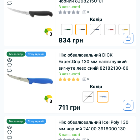
чорний 82982150-01
В наявності
0
Колір
3
834 грн
Ніж обвалювальний DICK
Бестселер
Популярний
ExpertGrip 130 мм напівгнучкий
вигнуте лезо синій 82182130-66
В наявності
6
Колір
3
711 грн
Ніж обвалювальний Icel Poly 130
Бестселер
Популярний
мм чорний 24100.3918000.130
В наявності
0