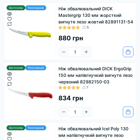
Ніж обвалювальний DICK
Бестселер
Популярний
Mastergrip 130 мм жорсткий
вигнуте лезо жовтий 82891131-54
5
880 грн
Ніж обвалювальний DICK ErgoGrip
Бестселер
Популярний
150 мм напівгнучкий вигнуте лезо
червоний 82982150-03
1
834 грн
Ніж обвалювальний Icel Poly 130
Бестселер
Популярний
мм напівгнучкий вигнуте лезо