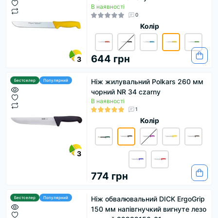
В наявності
0
Колір
644 грн
3
Ніж жилувальний Polkars 260 мм
Бестселер
Популярний
чорний NR 34 czarny
В наявності
1
Колір
3
774 грн
Ніж обвалювальний DICK ErgoGrip
Бестселер
Популярний
150 мм напівгнучкий вигнуте лезо