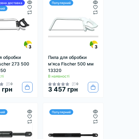
овна доставка
Популярний
ний
3
3
я обробки
Пила для обробки
ischer 273 500
м'яса Fischer 500 мм
-50
13320
ті
В наявності
0
0
 грн
3 457 грн
ний
Популярний