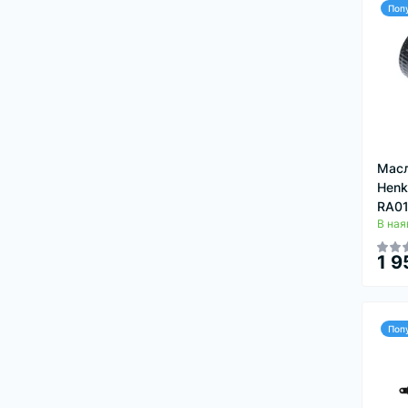
Поп
Масл
Henk
RA01
В ная
1 9
Поп