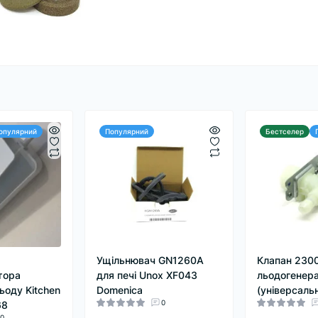
опулярний
Популярний
Бестселер
Ущільнювач GN1260А
Клапан 230
тора
для печі Unox XF043
льодогенер
ьоду Kitchen
Domenica
(універсаль
0
68
0