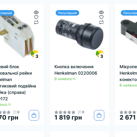
улярний
Популярний
Популяр
3
3
евий блок
Кнопка включення
Мікроп
ювальної рейки
Henkelman 0220006
Henkelm
В наявності
elman
конект
В наявнос
тиковий подвійна
йка (справа)
0172
вності
0
0
70 грн
1 819 грн
2 671