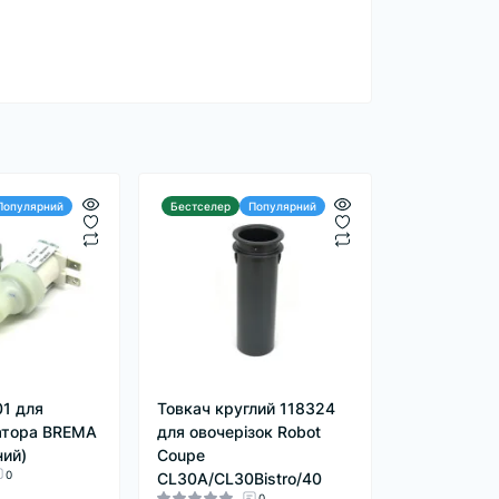
Популярний
Бестселер
Популярний
01 для
Товкач круглий 118324
атора BREMA
для овочерізок Robot
ний)
Coupe
0
CL30A/CL30Bistro/40
0