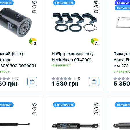
улярний
Популярний
Безкошт
Популяр
3
3
яний фільтр
Набір ремкомплекту
Пила дл
elman
Henkelman 0940001
м'яса F
В наявності
60/0302 0939091
мм 273
вності
В наявнос
0
0
50 грн
1 589 грн
5 350
улярний
Популярний
Популяр