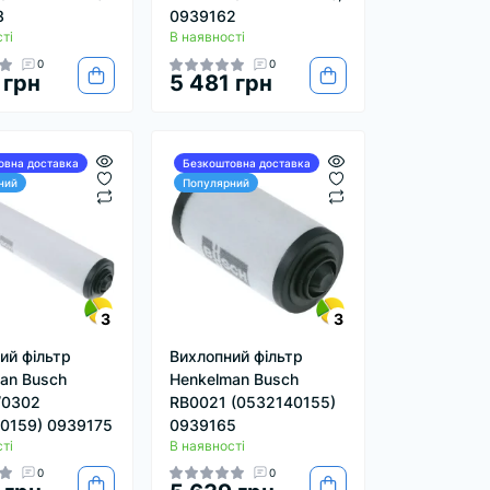
3
0939162
ті
В наявності
0
0
 грн
5 481 грн
овна доставка
Безкоштовна доставка
ний
Популярний
3
3
ий фільтр
Вихлопний фільтр
an Busch
Henkelman Busch
/0302
RB0021 (0532140155)
0159) 0939175
0939165
ті
В наявності
0
0