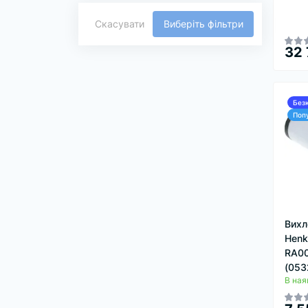
Скасувати
Виберіть фільтри
32 
Без
Поп
Вихл
Henk
RA0
(053
В ная