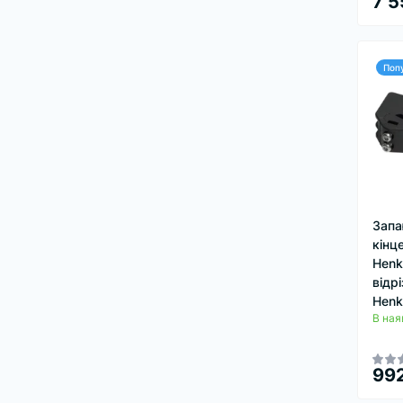
7 5
Поп
Запа
кінц
Henk
відр
Henk
В ная
992