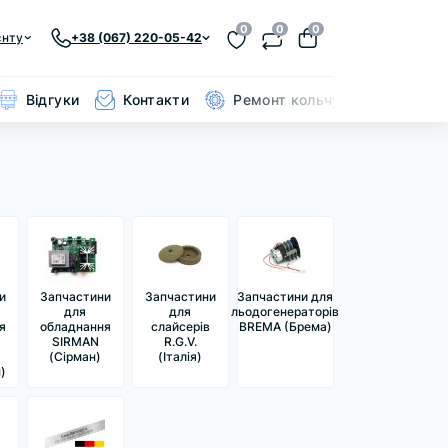
0
0
0
єнту
+38 (067) 220-05-42
Відгуки
Контакти
Ремонт кольчуги
и
Запчастини
Запчастини
Запчастини для
для
для
льодогенераторів
я
обладнання
слайсерів
BREMA (Брема)
SIRMAN
R.G.V.
(Сірман)
(Італія)
)