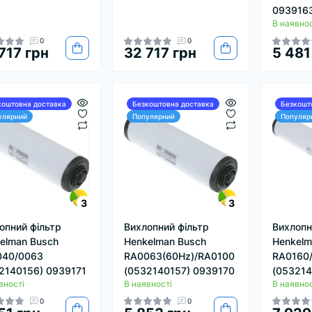
093916
В наявнос
0
0
717 грн
32 717 грн
5 481
коштовна доставка
Безкоштовна доставка
Безкошт
улярний
Популярний
Популяр
3
3
опний фільтр
Вихлопний фільтр
Вихлопн
elman Busch
Henkelman Busch
Henkelm
040/0063
RA0063(60Hz)/RA0100
RA0160
2140156) 0939171
(0532140157) 0939170
(053214
вності
В наявності
В наявнос
0
0