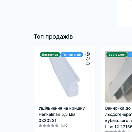
Топ продажів
Бестселер
Популярний
Бестселер
П
Ущільнення на кришку
Ванночка до
Henkelman 5,5 мм
льодогенера
0320231
кубикового л
0
Line 12 2715