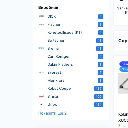
Виробник
Запча
K
DICK
1
Fischer
3
Koneteollisuus (KT)
1
Сор
Bartscher
13
Brema
15
Carl Röntgen
4
Dakin Flathers
Без
5
Поп
Everest
7
Munkfors
5
Robot Coupe
139
Sirman
109
Unox
134
Показати ще 2
Комп
XUC
В ная