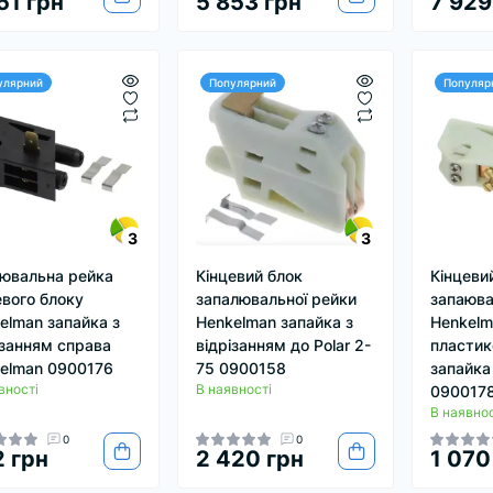
51 грн
5 853 грн
7 929
улярний
Популярний
Популяр
3
3
ювальна рейка
Кінцевий блок
Кінцеви
евого блоку
запалювальної рейки
запаюва
elman запайка з
Henkelman запайка з
Henkelm
ізанням справа
відрізанням до Polar 2-
пластик
elman 0900176
75 0900158
запайка
вності
В наявності
090017
В наявнос
0
0
 грн
2 420 грн
1 070