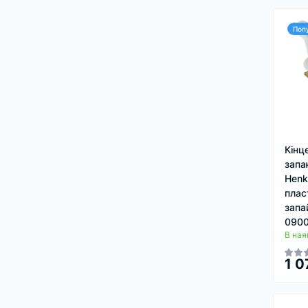
Поп
Кінц
запа
Henk
плас
запа
090
В ная
1 0