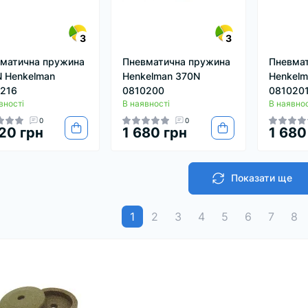
3
3
матична пружина
Пневматична пружина
Пневма
 Henkelman
Henkelman 370N
Henkelm
216
0810200
081020
вності
В наявності
В наявнос
0
0
20 грн
1 680 грн
1 680
Показати ще
1
2
3
4
5
6
7
8