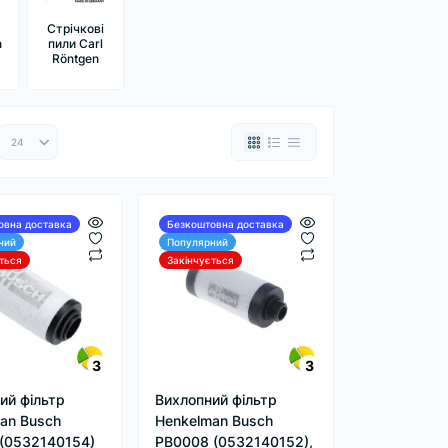
Стрічкові
n
пили Carl
Röntgen
овна доставка
Безкоштовна доставка
ний
Популярний
ться
Закінчується
3
3
ий фільтр
Вихлопний фільтр
an Busch
Henkelman Busch
(0532140154)
PB0008 (0532140152),