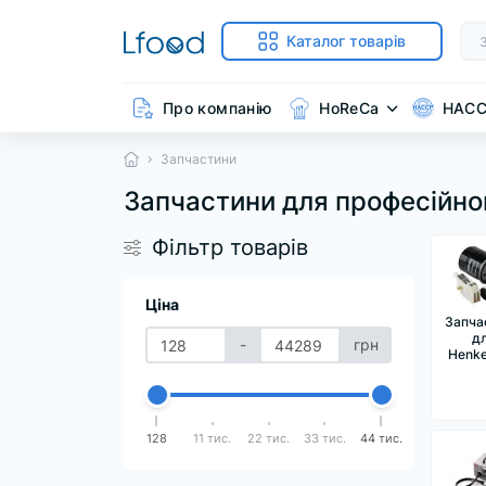
Каталог товарів
Про компанію
HoReCa
HAC
Запчастини
Запчастини для професійно
Фільтр товарів
Ціна
Запча
д
-
грн
Henk
128
11 тис.
22 тис.
33 тис.
44 тис.