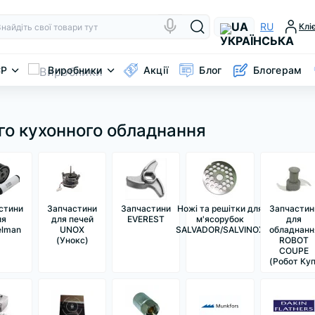
UA
RU
Клі
CP
Виробники
Акції
Блог
Блогерам
го кухонного обладнання
стини
Запчастини
Запчастини
Ножі та решітки для
Запчастин
ля
для печей
EVEREST
м'ясорубок
для
elman
UNOX
SALVADOR/SALVINOX
обладнанн
(Унокс)
ROBOT
COUPE
(Робот Куп