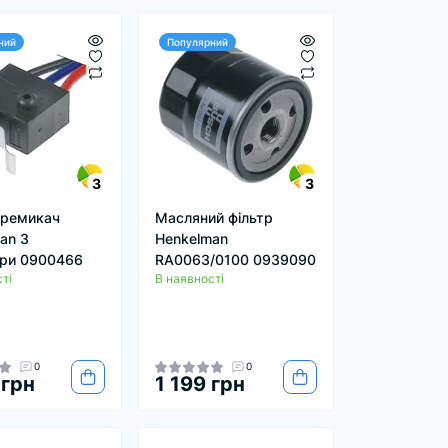
ний
Популярний
3
3
еремикач
Масляний фільтр
an 3
Henkelman
ори 0900466
RA0063/0100 0939090
ті
В наявності
0
0
 грн
1 199 грн