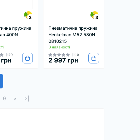
3
3
тична пружина
Пневматична пружина
an 400N
Henkelman M52 580N
1
0810215
ті
В наявності
0
0
 грн
2 997 грн
9
>
>|