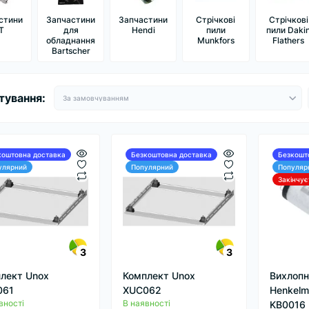
стини
Запчастини
Запчастини
Стрічкові
Стрічкові
T
для
Hendi
пили
пили Daki
обладнання
Munkfors
Flathers
Bartscher
тування:
коштовна доставка
Безкоштовна доставка
Безкошт
улярний
Популярний
Популяр
Закінчує
3
3
лект Unox
Комплект Unox
Вихлопн
061
XUC062
Henkelm
вності
В наявності
KB0016 