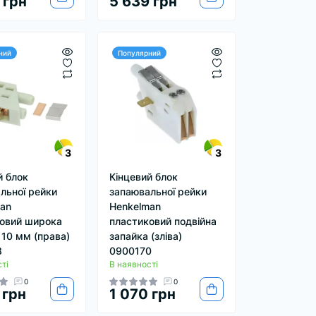
 грн
5 639 грн
ний
Популярний
3
3
й блок
Кінцевий блок
льної рейки
запаювальної рейки
an
Henkelman
овий широка
пластиковий подвійна
 10 мм (права)
запайка (зліва)
8
0900170
ті
В наявності
0
0
 грн
1 070 грн