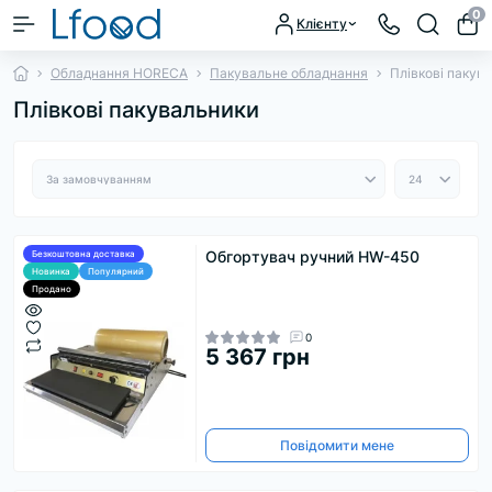
0
Клієнту
Обладнання HORECA
Пакувальне обладнання
Плівкові пакув
Плівкові пакувальники
Обгортувач ручний HW-450
Безкоштовна доставка
Новинка
Популярний
Продано
0
5 367 грн
Повідомити мене