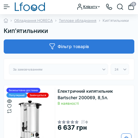
0
Клієнту
Обладнання HORECA
Теплове обладнання
Кип'ятильники
Кип'ятильники
Фільтр товарів
Електричний кипятильник
Безкоштовна доставка
Популярний
Закінчується
Bartscher 200069, 8,5л.
В наявності
0
6 637 грн