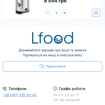
9 554 грн
нас є моделі різної ємності, тому у вас буде окріп
для виконання різних завдань. Ці диспенсери
бувають різної ширини, що підходить для будь-
якого місця на вашій кухні або прилавку, тому ви
можете розмістити їх навіть у найвужчих місцях.
Ці моделі бувають різних потужностей та
розмірів, щоб задовольнити будь-яку кількість
клієнтів.
Дізнавайтеся першим про акції та знижки
Підпишіться на нашу e-mail розсилку
Підписатися
Телефони
Графік роботи
+38 (067) 220-05-42
Пн-Пт: з 8 до 17
Сб, Нд: вихідний