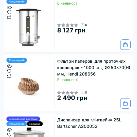
Популярний
В наявності
0
8 127 грн
Фільтри паперові для проточних
Популярний
кавоварок - 1000 шт., Ø250x70(H)
мм, Hendi 208656
В наявності
0
2 490 грн
Диспенсер для глінтвейну 25L
Безкоштовна доставка
Популярний
Продано
Bartscher А200052