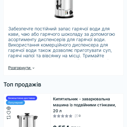
Забезпечте постійний запас гарячої води для
кави, чаю або гарячого шоколаду за допомогою
асортименту диспенсерів для гарячої води.
Використання комерційного диспенсера для
гарячої води також дозволяє приготувати суп,
гарячі напої та вівсянку на місці. Тримайте
диспенсер із гарячою водою у їдальні, готелі,
буфеті чи кімнаті відпочинку в офісі, щоб клієнти
Розгорнути
та співробітники могли налити собі гарячий
напій. У вашому кіоску або магазині товарів
першої необхідності диспенсер для води
Топ продажів
відмінно підходить для станцій із напоями,
включаючи станції самообслуговування.
Кипятильник - заварювальна
Безкоштовна доставка
Популярний
машина із подвійними стінками,
Багато з цих диспенсерів з гарячою водою
20 л
тримають воду при температурі 200 градусів за
0
Фаренгейтом, щоб підтримувати безпечну
температуру, необхідну для приготування їжі. У