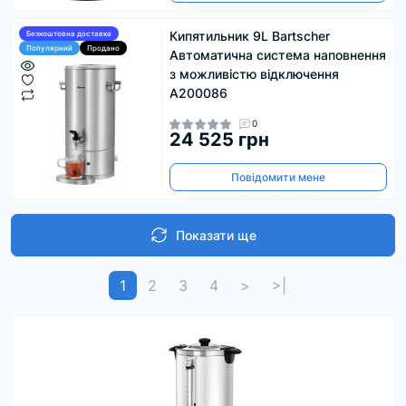
Кипятильник 9L Bartscher
Безкоштовна доставка
Популярний
Продано
Автоматична система наповнення
з можливістю відключення
А200086
0
24 525 грн
Повідомити мене
Показати ще
1
2
3
4
>
>|