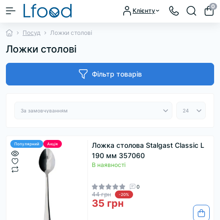
0
Клієнту
Посуд
Ложки столові
Ложки столові
Фільтр товарів
Ложка столова Stalgast Classic L
Популярний
Акція
190 мм 357060
В наявності
0
44 грн
-20%
35 грн