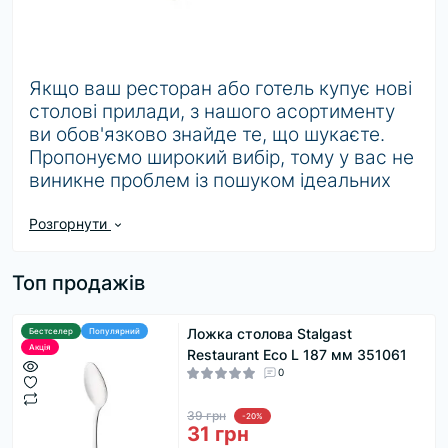
Якщо ваш ресторан або готель купує нові
столові прилади, з нашого асортименту
ви обов'язково знайде те, що шукаєте.
Пропонуємо широкий вибір, тому у вас не
виникне проблем із пошуком ідеальних
столових предметів, що відповідають
тематиці та типу вашого бізнесу.
Розгорнути
Ложки з нержавіючої сталі можна мити в
Топ продажів
посудомийній машині, що робить
прибирання після робочої зміни або
заходу з обслуговування, значно
Ложка столова Stalgast
Бестселер
Популярний
Акція
полегшеним. Якщо ви шукаєте
Restaurant Eco L 187 мм 351061
0
сервірувальні ложки, також знайдете
варіанти цільних чи перфорованих, щоб
39 грн
-20%
задовольнити всі ваші потреби. Ми навіть
31 грн