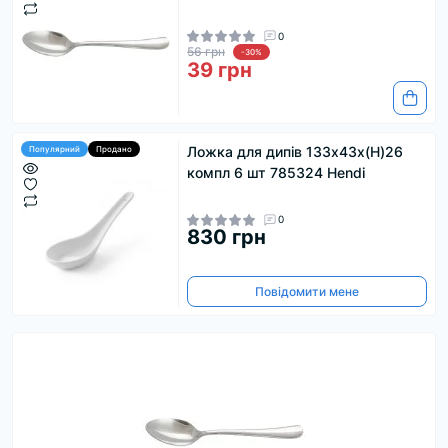
0
56 грн
-30%
39 грн
Ложка для дипів 133x43x(H)26
Популярний
Продано
компл 6 шт 785324 Hendi
0
830 грн
Повідомити мене