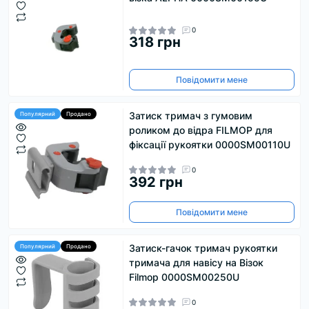
0
318 грн
Повідомити мене
Затиск тримач з гумовим
Популярний
Продано
роликом до відра FILMOP для
фіксації рукоятки 0000SM00110U
0
392 грн
Повідомити мене
Затиск-гачок тримач рукоятки
Популярний
Продано
тримача для навісу на Візок
Filmop 0000SM00250U
0