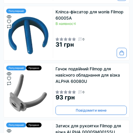
Кліпса-фіксатор для мопів Filmop
Популярний
60005A
В наявності
0
31 грн
Гачок подвійний Filmop для
Популярний
Продано
навісного обладнання для візка
ALPHA 60080U
0
93 грн
Повідомити мене
Затиск для рукоятки Filmop для
Популярний
Продано
візка ALPHA 0000SM00155U