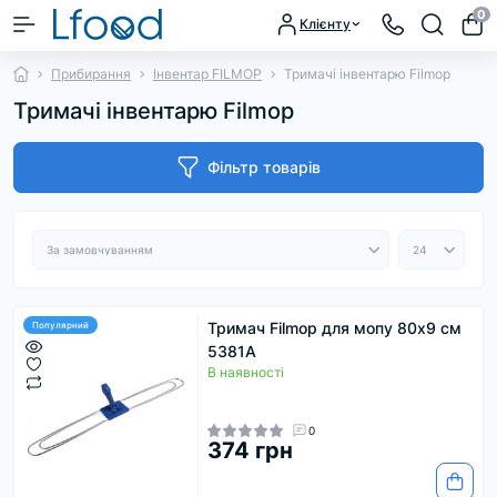
0
Клієнту
Прибирання
Інвентар FILMOP
Тримачі інвентарю Filmop
Тримачі інвентарю Filmop
Фільтр товарів
Тримач Filmop для мопу 80х9 см
Популярний
5381A
В наявності
0
374 грн