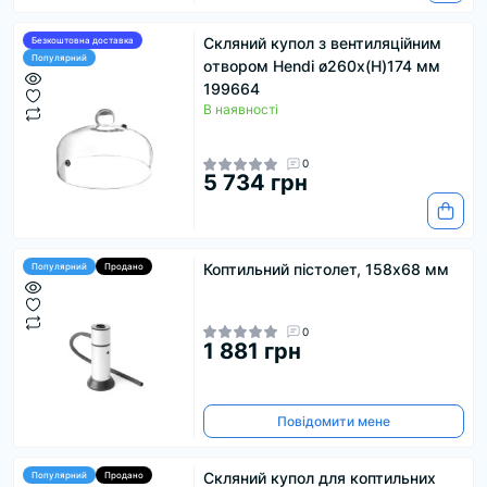
Скляний купол з вентиляційним
Безкоштовна доставка
Популярний
отвором Hendi ø260x(H)174 мм
199664
В наявності
0
5 734 грн
Коптильний пістолет, 158х68 мм
Популярний
Продано
0
1 881 грн
Повідомити мене
Скляний купол для коптильних
Популярний
Продано