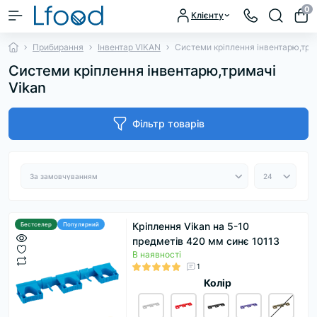
0
Клієнту
Прибирання
Інвентар VIKAN
Системи кріплення інвентарю,три
Системи кріплення інвентарю,тримачі
Vikan
Фільтр товарів
Кріплення Vikan на 5-10
Бестселер
Популярний
предметів 420 мм синє 10113
В наявності
1
Колір