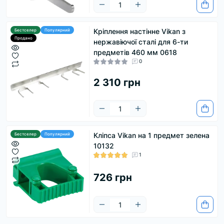
Кріплення настінне Vikan з
Бестселер
Популярний
Продано
нержавіючої сталі для 6-ти
предметів 460 мм 0618
0
2 310 грн
Кліпса Vikan на 1 предмет зелена
Бестселер
Популярний
10132
1
726 грн