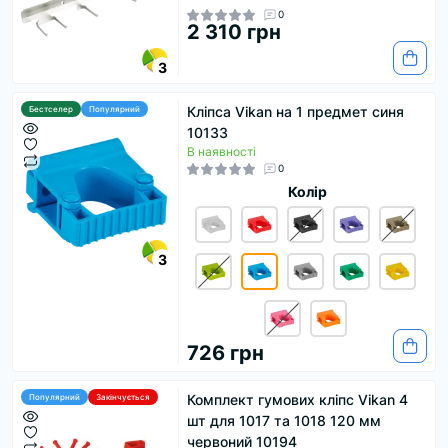
0
2 310 грн
3
Кліпса Vikan на 1 предмет синя
Бестселер
Популярний
10133
В наявності
0
Колір
3
726 грн
Комплект гумових кліпс Vikan 4
Популярний
Закінчується
шт для 1017 та 1018 120 мм
червоний 10194