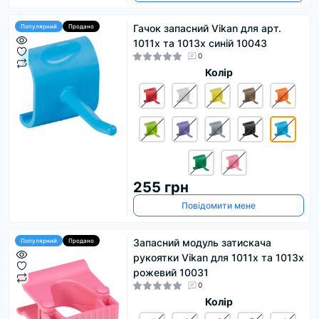
Гачок запасний Vikan для арт.
Популярний
Продано
1011х та 1013х синій 10043
0
Колір
255 грн
Повідомити мене
Запасний модуль затискача
Популярний
Продано
рукоятки Vikan для 1011x та 1013x
рожевий 10031
0
Колір