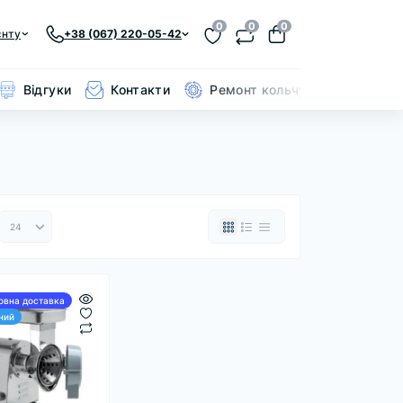
0
0
0
єнту
+38 (067) 220-05-42
Відгуки
Контакти
Ремонт кольчуги
овна доставка
ний