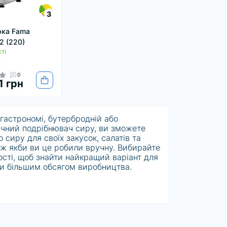
3
рка Fama
 (220)
ті
0
1 грн
, гастрономі, бутербродній або
ичний подрібнювач сиру, ви зможете
 сиру для своїх закусок, салатів та
іж якби ви це робили вручну. Вибирайте
ості, щоб знайти найкращий варіант для
и більшим обсягом виробництва.
 нержавіючої сталі, що забезпечує
також мають гострі леза, які
, такі як пармезан, азіаго і чеддер. Ви
ктричний подрібнювач сиру, щоб