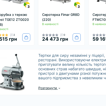
3
3
орубка з теркою
Сиротерка Fimar GR8D
Сироте
est TGE12 ZTG020
(220)
FTMC102
В наявності
В наявнос
В)
вності
2
0
515 грн
24 473 грн
59 16
Тертки для сиру незамінні у піцерії
ресторані. Використовуючи електр
приготувати велику кількість тертого
основних страв набагато швидше, н
пристрої з двигунами різної потужн
вашого підприємства з невеликим ч
Розгорнути
Ці тертки для сиру мають корпус із
неперевершену довговічність. Вони 
дозволяють їм обробляти тверді сири
навіть можете використовувати еле