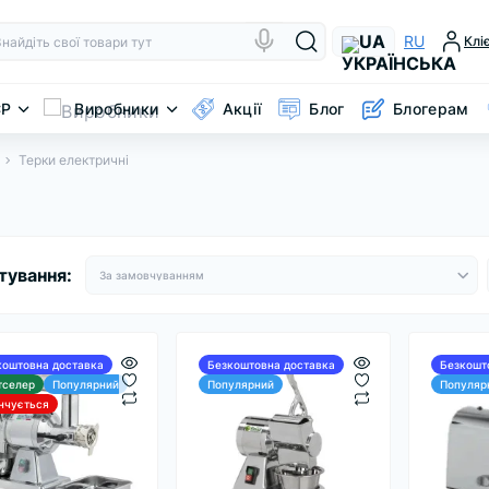
UA
RU
Клі
CP
Виробники
Акції
Блог
Блогерам
Терки електричні
тування:
коштовна доставка
Безкоштовна доставка
Безкошт
тселер
Популярний
Популярний
Популяр
інчується