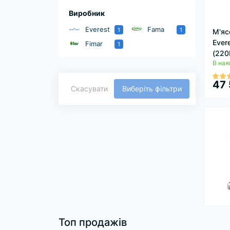
Виробник
Everest
Fama
1
1
М'яс
Ever
Fimar
1
(220
В ная
47 
Скасувати
Виберіть фільтри
Топ продажів