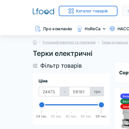
Каталог товарів
Про компанію
HoReCa
HAC
Кухонний інвентар та приладдя
Терки кухарські
Терки електричні
Фільтр товарів
Сор
Ціна
-
грн
Без
Бес
Зак
24 тис.
33 тис.
42 тис.
50 тис.
59 тис.