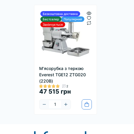
Безкоштовна доставка
Бестселер
Популярний
Закінчується
М'ясорубка з теркою
Everest TGE12 ZTG020
(220В)
2
47 515 грн