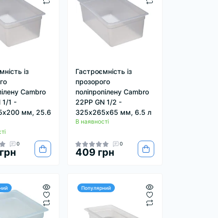
мність із
Гастроємність із
го
прозорого
пілену Cambro
поліпропілену Cambro
1/1 -
22PP GN 1/2 -
х200 мм, 25.6
325х265х65 мм, 6.5 л
В наявності
ті
0
0
 грн
409 грн
ний
Популярний