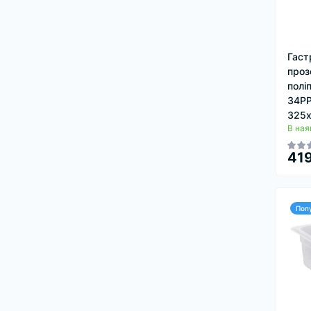
Гаст
проз
полі
34PP
325х
В ная
419
Поп