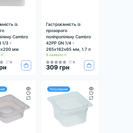
мність із
Гастроємність із
го
прозорого
пілену Cambro
поліпропілену Cambro
 1/3 -
42PP GN 1/4 -
6х200 мм
265х162х65 мм, 1.7 л
ті
В наявності
0
0
рн
309 грн
ний
Популярний