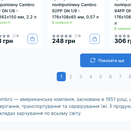
пропілену Cambro
поліпропілену Cambro
поліпро
 GN 1/6 -
92PP GN 1/9 -
94PP GN
162х150 мм, 2.2 л
176х108х65 мм, 0.57 л
176х108
вності
В наявності
л
В наявнос
0
0
 грн
248 грн
306 г
Показати ще
1
2
3
4
5
6
7
mbro — американська компанія, заснована в 1951 році,
ерігання, транспортування та сервірування їжі.
Її проду
кладах харчування по всьому світу.