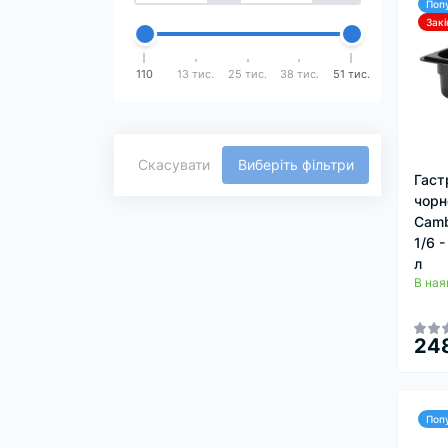
Поп
Зак
110
13 тис.
25 тис.
38 тис.
51 тис.
Скасувати
Виберіть фільтри
Гаст
чорн
Camb
1/6 
л
В ная
248
Поп