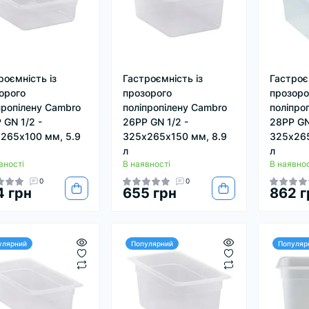
роємність із
Гастроємність із
Гастроє
орого
прозорого
прозоро
пропілену Cambro
поліпропілену Cambro
поліпро
 GN 1/2 -
26PP GN 1/2 -
28PP GN
265х100 мм, 5.9
325х265х150 мм, 8.9
325х265
л
л
вності
В наявності
В наявнос
0
0
4 грн
655 грн
862 г
улярний
Популярний
Популяр