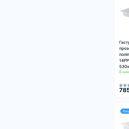
Гаст
проз
полі
14PP
530х
В ная
785
Поп