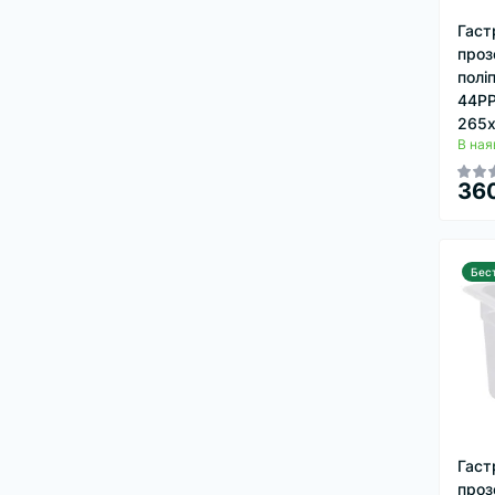
Гаст
проз
полі
44PP
265х
В ная
360
Бес
Гаст
проз