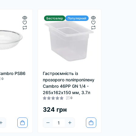
Бестселер
Популярний
Cambro PSB6
Гастроємність із
0
прозорого поліпропілену
Cambro 46PP GN 1/4 -
265х162х150 мм, 3.7л
0
324 грн