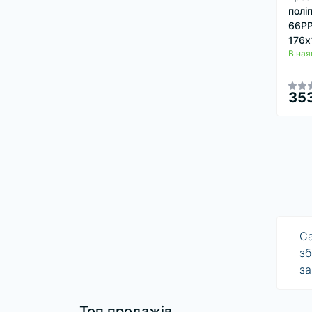
полі
66PP
176х
В ная
353
Ca
зб
за
Топ продажів