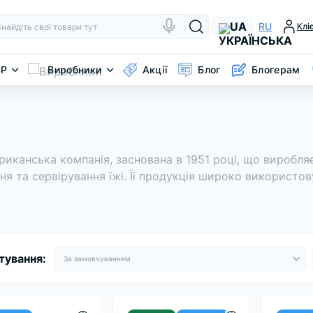
UA
RU
Клі
CP
Виробники
Акції
Блог
Блогерам
иканська компанія, заснована в 1951 році, що виробляє
я та сервірування їжі.
Її продукція широко використов
тування: