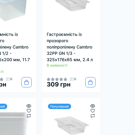
мність із
Гастроємність із
го
прозорого
пілену Cambro
поліпропілену Cambro
 1/2 -
32PP GN 1/3 -
х200 мм, 11.7
325х176х65 мм, 2.4 л
В наявності
ті
0
0
рн
309 грн
ний
Популярний