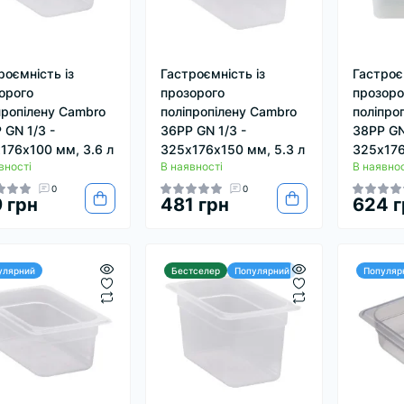
роємність із
Гастроємність із
Гастроє
орого
прозорого
прозоро
пропілену Cambro
поліпропілену Cambro
поліпро
 GN 1/3 -
36PP GN 1/3 -
38PP GN
176х100 мм, 3.6 л
325х176х150 мм, 5.3 л
325х17
вності
В наявності
В наявнос
0
0
 грн
481 грн
624 г
улярний
Бестселер
Популярний
Популяр