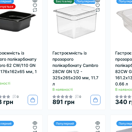
улярний
Бестселер
Популярний
Популяр
інчується
роємність із
Гастроємність із
Гастроє
ого полікарбонату
прозорого
прозоро
ro 62 CW/110 GN
полікарбонату Cambro
полікар
- 176х162х65 мм, 1
28CW GN 1/2 -
82CW GN
325х265х200 мм, 11.7
161.2х1
вності
л
0.66 л
В наявності
В наявнос
0
0
 грн
891 грн
340 г
улярний
Популярний
Популяр