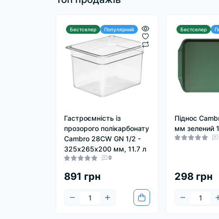
Бестселер
Популярний
Бестселер
П
Гастроємність із
Піднос Camb
прозорого полікарбонату
мм зелений 
Cambro 28CW GN 1/2 -
325х265х200 мм, 11.7 л
0
891 грн
298 грн