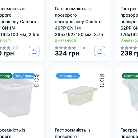
роємність із
Гастроємність із
Гастроє
орого
прозорого
прозоро
пропілену Cambro
поліпропілену Cambro
поліпро
 GN 1/4 -
46PP GN 1/4 -
62PP GN
162х100 мм, 2.5 л
265х162х150 мм, 3.7л
176х162
вності
В наявності
В наявнос
0
0
 грн
324 грн
239 г
тселер
Популярний
Популярний
Бестсел
роємність із
Гастроємність із
Гастроє
орого
прозорого
прозоро