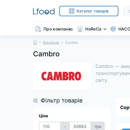
Каталог товарів
Про компанію
HoReCa
HAC
Виробник
Cambro
Cambro
Cambro — амер
транспортуванн
світу.
Фільтр товарів
Сор
Ціна
-
грн