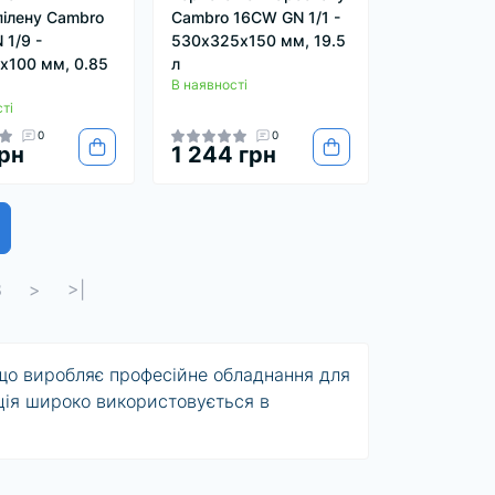
пілену Cambro
Cambro 16CW GN 1/1 -
 1/9 -
530х325х150 мм, 19.5
х100 мм, 0.85
л
В наявності
ті
0
0
рн
1 244 грн
8
>
>|
 що виробляє професійне обладнання для
кція широко використовується в