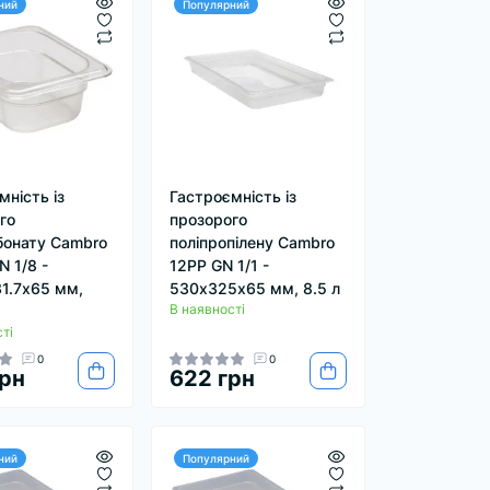
ний
Популярний
мність із
Гастроємність із
го
прозорого
бонату Cambro
поліпропілену Cambro
 1/8 -
12PP GN 1/1 -
31.7х65 мм,
530х325х65 мм, 8.5 л
В наявності
ті
0
0
рн
622 грн
ний
Популярний