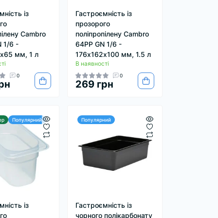
мність із
Гастроємність із
го
прозорого
пілену Cambro
поліпропілену Cambro
 1/6 -
64PP GN 1/6 -
х65 мм, 1 л
176х162х100 мм, 1.5 л
ті
В наявності
0
0
рн
269 грн
ер
Популярний
Популярний
мність із
Гастроємність із
го
чорного полікарбонату