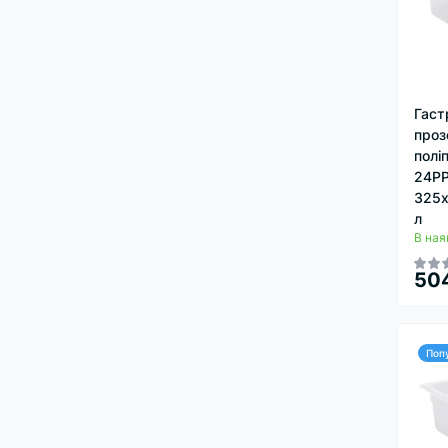
Гаст
проз
полі
24PP
325х
л
В ная
50
Поп