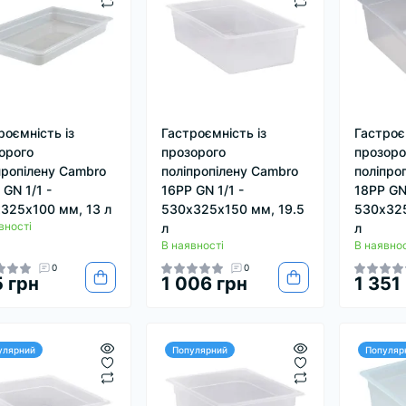
роємність із
Гастроємність із
Гастроє
орого
прозорого
прозоро
пропілену Cambro
поліпропілену Cambro
поліпро
 GN 1/1 -
16PP GN 1/1 -
18PP GN 
325х100 мм, 13 л
530х325х150 мм, 19.5
530х325
вності
л
л
В наявності
В наявнос
0
0
 грн
1 006 грн
1 351
улярний
Популярний
Популяр