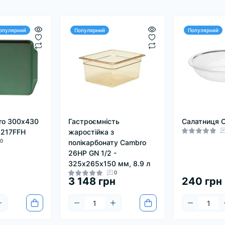
опулярний
Популярний
Популярний
ro 300х430
Гастроємність
Салатниця 
1217FFH
жаростійка з
0
полікарбонату Cambro
26HP GN 1/2 -
325х265х150 мм, 8.9 л
0
3 148 грн
240 грн