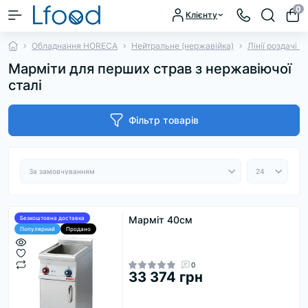
0
Клієнту
Обладнання HORECA
Нейтральне (нержавійка)
Лінії роздачі 
Марміти для перших страв з нержавіючої
сталі
Фільтр товарів
Марміт 40см
Безкоштовна доставка
Популярний
Продано
0
33 374 грн