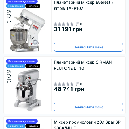
Планетарний міксер Everest 7
Безкоштовна доставка
Популярний
Продано
літрів TAFP107
0
31 191 грн
Повідомити мене
Планетарний міксер SIRMAN
Безкоштовна доставка
Популярний
Продано
PLUTONE LT 10
0
48 741 грн
Повідомити мене
Міксер промисловий 20л Spar SP-
Безкоштовна доставка
Популярний
Продано
200A/NH-E