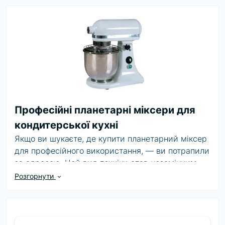
Професійні планетарні міксери для
кондитерської кухні
Якщо ви шукаєте, де купити планетарний міксер
для професійного використання, — ви потрапили
за адресою. Цей вид техніки став незамінним
помічником у сфері HoReCa, адже забезпечує
Розгорнути
стабільну якість замішування, збивання та
перемішування інгредієнтів.
Планетарний міксер професійний дозволяє