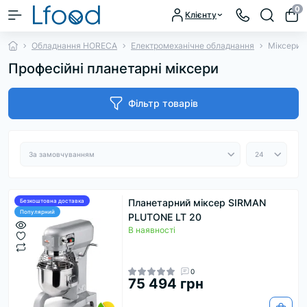
0
Клієнту
Обладнання HORECA
Електромеханічне обладнання
Міксери 
Професійні планетарні міксери
Фільтр товарів
Планетарний міксер SIRMAN
Безкоштовна доставка
Популярний
PLUTONE LT 20
В наявності
0
75 494 грн