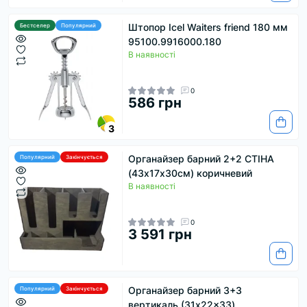
Штопор Icel Waiters friend 180 мм
Бестселер
Популярний
95100.9916000.180
В наявності
0
586 грн
3
Органайзер барний 2+2 СТІНА
Популярний
Закінчується
(43х17х30см) коричневий
В наявності
0
3 591 грн
Органайзер барний 3+3
Популярний
Закінчується
вертикаль (31x22x33)