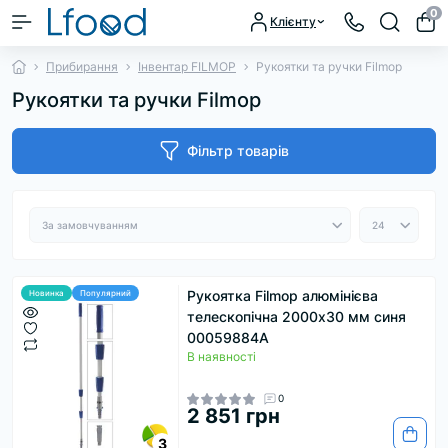
0
Клієнту
Прибирання
Інвентар FILMOP
Рукоятки та ручки Filmop
Рукоятки та ручки Filmop
Фільтр товарів
Рукоятка Filmop алюмінієва
Новинка
Популярний
телескопічна 2000х30 мм синя
00059884A
В наявності
0
2 851 грн
3