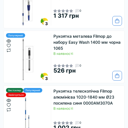
0
1 317 грн
3
Рукоятка металева Filmop до
Популярний
набору Easy Wash 1400 мм чорна
1065
В наявності
0
526 грн
3
Рукоятка телескопічна Filmop
Бестселер
Популярний
Закінчується
алюмінієва 1020-1840 мм Ø23
посилена синя 0000AM3070A
В наявності
0
1 002 грн