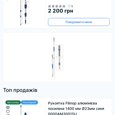
0
2 200 грн
Повідомити мене
Топ продажів
Рукоятка Filmop алюмінієва
Бестселер
Популярний
посилена 1400 мм Ø23мм синя
0000AM30015U