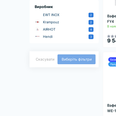
Виробник
EWT INOX
2
Вафе
FY4
Krampouz
2
В ная
AIRHOT
4
Hendi
3
9 5
Скасувати
Виберіть фільтри
Без
Поп
Вафе
WE-