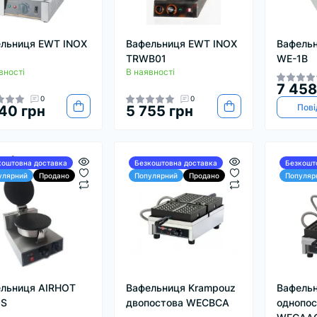
льниця EWT INOX
Вафельниця EWT INOX
Вафель
TRWB01
WE-1B
вності
В наявності
7 458
0
0
Пові
40 грн
5 755 грн
коштовна доставка
Безкоштовна доставка
Безкошт
улярний
Продано
Популярний
Продано
Популяр
льниця AIRHOT
Вафельниця Krampouz
Вафельн
1S
двопостова WECBCA
однопос