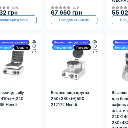
WECAA
0
0
32 грн
67 650 грн
55 02
Повідомити мене
Повідомити мене
Пові
коштовна доставка
Безкоштовна доставка
Безкошт
улярний
Продано
Популярний
Продано
Популяр
льниця Lolly
Вафельниця кругла
Вафельн
410x(H)240
250x380x(H)590
для бел
65 Hendi
212172 Hendi
вафель 
пластин
220-24
280х43