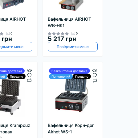
ниця AIRHOT
Вафельниця AIRHOT
WB-HK1
0
0
 грн
5 217 грн
домити мене
Повідомити мене
овна доставка
Безкоштовна доставка
ний
Продано
Популярний
Продано
иця Krampouz
Вафельниця Корн-дог
товая
Airhot WS-1