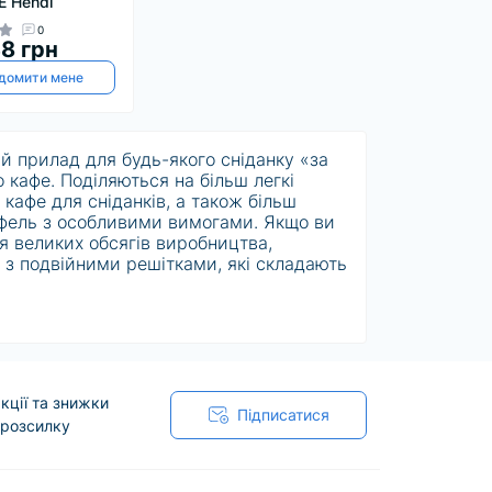
 Hendi
0
8 грн
домити мене
й прилад для будь-якого сніданку «за
о кафе. Поділяються на більш легкі
 кафе для сніданків, а також більш
афель з особливими вимогами. Якщо ви
 великих обсягів виробництва,
 з подвійними решітками, які складають
у вафельницю виберете, ви можете бути
гратчастими пластинами, виготовленими
Деякі вафельниці поставляються з
кції та знижки
ь з антипригарним покриттям, так що
Підписатися
 розсилку