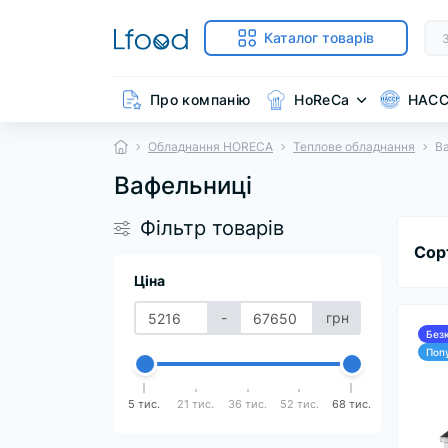
Каталог товарів
Про компанію
HoReCa
HAC
Обладнання HORECA
Теплове обладнання
В
Вафельниці
Фільтр товарів
Сор
Ціна
-
грн
Без
Поп
5 тис.
21 тис.
36 тис.
52 тис.
68 тис.