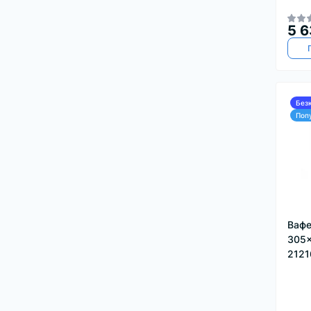
5 6
Без
Поп
Вафе
305x
2121