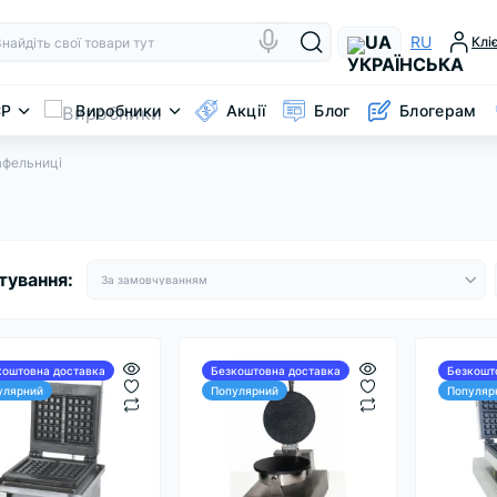
UA
RU
Клі
CP
Виробники
Акції
Блог
Блогерам
афельниці
тування:
коштовна доставка
Безкоштовна доставка
Безкошт
улярний
Популярний
Популяр