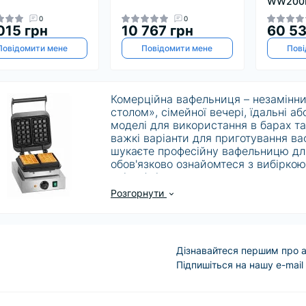
WW200E
0
0
015 грн
10 767 грн
60 53
Повідомити мене
Повідомити мене
Пові
Комерційна вафельниця – незамінни
столом», сімейної вечері, їдальні аб
моделі для використання в барах та
важкі варіанти для приготування в
шукаєте професійну вафельницю для
обов'язково ознайомтеся з вибіркою
дві вафлі одночасно.
Розгорнути
Незалежно від того, яку професійн
впевнені, що вона буде обладнана 
з матеріалів, що утримують тепло. 
Дізнавайтеся першим про а
пластинами для приготування вафел
Підпишіться на нашу e-mail
не потрібно їх щоразу чистити.