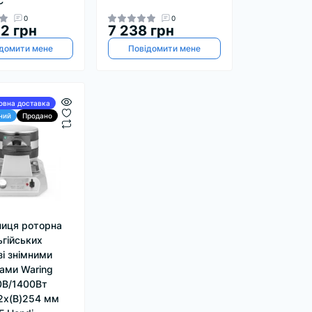
C
0
0
2 грн
7 238 грн
домити мене
Повідомити мене
овна доставка
ний
Продано
иця роторна
ьгійських
зі знімними
ами Waring
0В/1400Вт
2х(В)254 мм