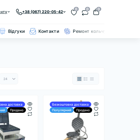
0
0
0
єнту
+38 (067) 220-05-42
Відгуки
Контакти
Ремонт кольчуги
овна доставка
Безкоштовна доставка
ний
Продано
Популярний
Продано