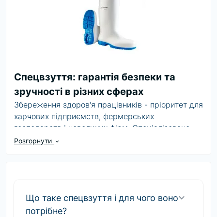
Спецвзуття: гарантія безпеки та
зручності в різних сферах
Збереження здоров'я працівників - пріоритет для
харчових підприємств, фермерських
господарств і невеликих фірм. Спеціалізоване
взуття створене, щоб забезпечувати повний
Розгорнути
захист ніг співробітників від вологи і вогкості,
важких механічних травм, струму, агресивних
середовищ і хімії, ковзання, а також
екстремальних температур. Спецвзуття
для
харчових підприємств невід'ємний елемент
Що таке спецвзуття і для чого воно
одягу, що застосовується в різних галузях, а
потрібне?