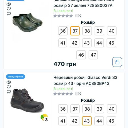
розмір 37 зелені 728580037A
В наявності
0
Розмір
36
37
38
39
40
41
42
43
44
45
46
47
470 грн
Черевики робочі Giasco Verdi S3
Популярний
розмір 43 чорні AC880BP43
В наявності
0
Розмір
36
37
38
39
40
3
41
42
43
44
45