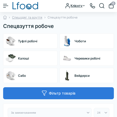
0
Клієнту
Спецодяг та взуття
Спецвзуття робоче
Спецвзуття робоче
Туфлі робочі
Чоботи
Калоші
Черевики робочі
Сабо
Вейдерси
Фільтр товарів