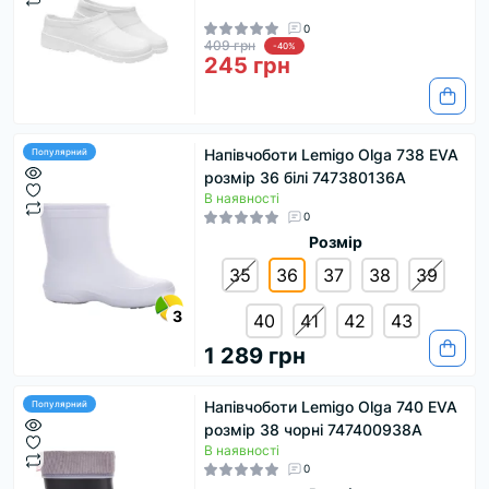
0
409 грн
-40%
245 грн
Напівчоботи Lemigo Olga 738 EVA
Популярний
розмір 36 білі 747380136А
В наявності
0
Розмір
35
36
37
38
39
3
40
41
42
43
1 289 грн
Напівчоботи Lemigo Olga 740 EVA
Популярний
розмір 38 чорні 747400938A
В наявності
0