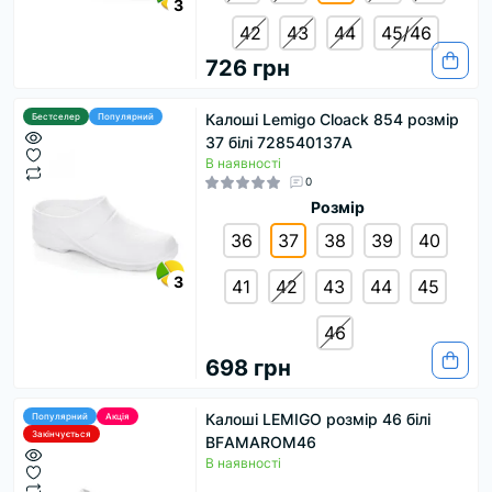
3
42
43
44
45/46
726 грн
Калоші Lemigo Cloack 854 розмір
Бестселер
Популярний
37 білі 728540137A
В наявності
0
Розмір
36
37
38
39
40
3
41
42
43
44
45
46
698 грн
Калоші LEMIGO розмір 46 білі
Популярний
Акція
Закінчується
BFАМАRОM46
В наявності