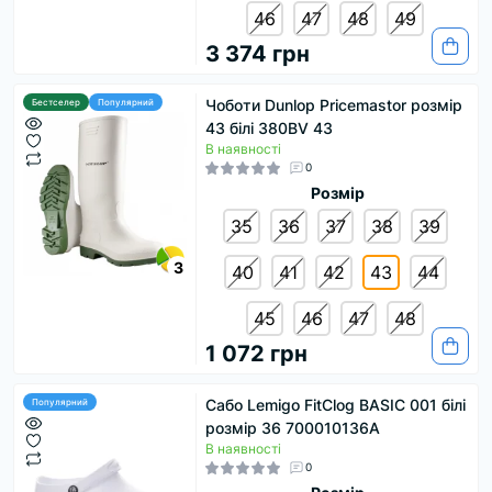
46
47
48
49
3 374 грн
Чоботи Dunlop Pricemastor розмір
Бестселер
Популярний
43 білі 380BV 43
В наявності
0
Розмір
35
36
37
38
39
3
40
41
42
43
44
45
46
47
48
1 072 грн
Сабо Lemigo FitClog BASIC 001 білі
Популярний
розмір 36 700010136A
В наявності
0