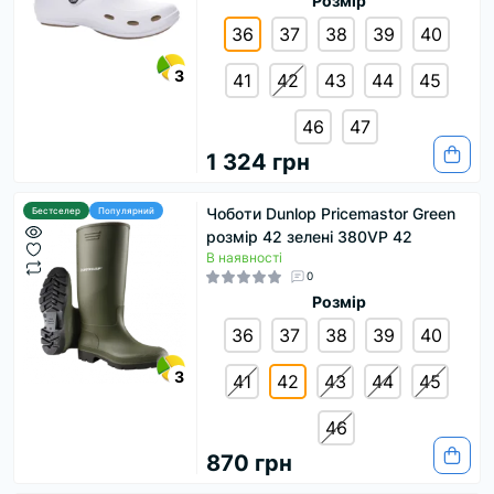
Розмір
36
37
38
39
40
3
41
42
43
44
45
46
47
1 324 грн
Чоботи Dunlop Pricemastor Green
Бестселер
Популярний
розмір 42 зелені 380VP 42
В наявності
0
Розмір
36
37
38
39
40
3
41
42
43
44
45
46
870 грн