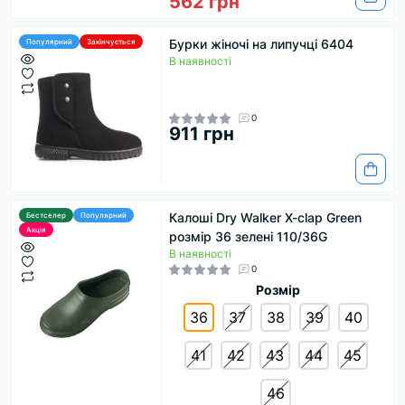
562 грн
Бурки жіночі на липучці 6404
Популярний
Закінчується
В наявності
0
911 грн
Калоші Dry Walker X-clap Green
Бестселер
Популярний
Акція
розмір 36 зелені 110/36G
В наявності
0
Розмір
36
37
38
39
40
41
42
43
44
45
46