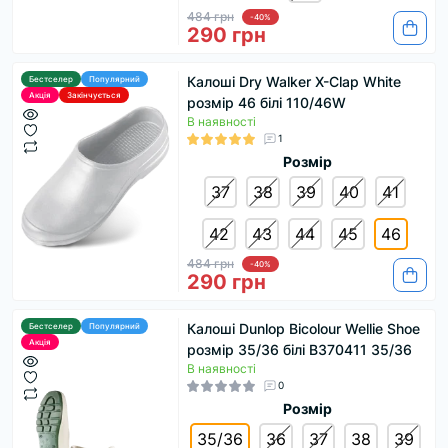
484 грн
-40%
290 грн
Калоші Dry Walker X-Clap White
Бестселер
Популярний
Акція
Закінчується
розмір 46 білі 110/46W
В наявності
1
Розмір
37
38
39
40
41
42
43
44
45
46
484 грн
-40%
290 грн
Калоші Dunlop Bicolour Wellie Shoe
Бестселер
Популярний
Акція
розмір 35/36 білі B370411 35/36
В наявності
0
Розмір
35/36
36
37
38
39