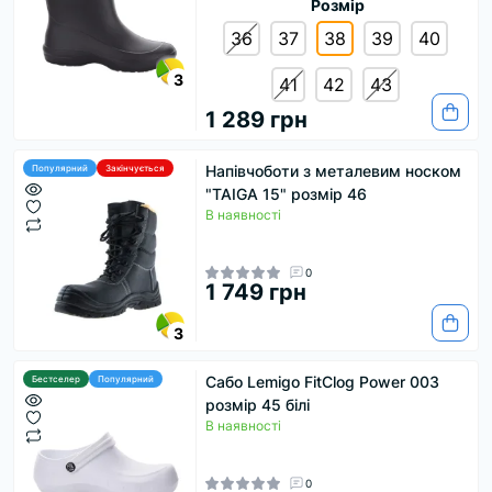
Розмір
36
37
38
39
40
3
41
42
43
1 289 грн
Напівчоботи з металевим носком
Популярний
Закінчується
"TAIGA 15" розмір 46
В наявності
0
1 749 грн
3
Сабо Lemigo FitClog Power 003
Бестселер
Популярний
розмір 45 білі
В наявності
0