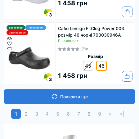
1 458 грн
3
Сабо Lemigo FitClog Power 003
Бестселер
Популярний
Закінчується
розмір 46 чорні 700030946A
В наявності
0
Розмір
45
46
1 458 грн
3
Показати ще
1
2
3
4
5
6
7
8
9
>
>|