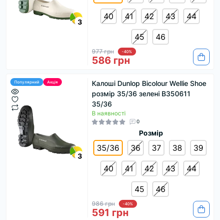
40
41
42
43
44
3
45
46
977 грн
-40%
586 грн
Калоші Dunlop Bicolour Wellie Shoe
Популярний
Акція
розмір 35/36 зелені B350611
35/36
В наявності
0
Розмір
35/36
36
37
38
39
3
40
41
42
43
44
45
46
986 грн
-40%
591 грн