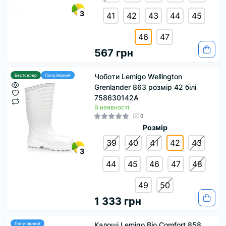
3
41
42
43
44
45
46
47
567 грн
Чоботи Lemigo Wellington
Бестселер
Популярний
Grenlander 863 розмір 42 білі
758630142A
В наявності
0
Розмір
39
40
41
42
43
3
44
45
46
47
48
49
50
1 333 грн
Калоші Lemigo Bio Comfort 858
Популярний