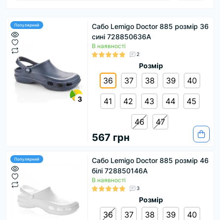
Cабо Lemigo Doctor 885 розмір 36
Популярний
сині 728850636A
В наявності
2
Розмір
36
37
38
39
40
3
41
42
43
44
45
46
47
567 грн
Cабо Lemigo Doctor 885 розмір 46
Популярний
білі 728850146A
В наявності
3
Розмір
36
37
38
39
40