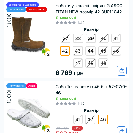
Чоботи утеплені шкіряні GIASCO
Безкоштовна доставка
Популярний
Закінчується
TITAN NEW розмір 42 3U011G42
В наявності
0
Розмір
37
38
39
40
41
42
43
44
45
46
3
47
48
49
6 769 грн
Cабо Tellus розмір 46 білі 52-07/0-
Популярний
Акція
46
В наявності
0
Розмір
41
42
46
803 грн
-30%
3