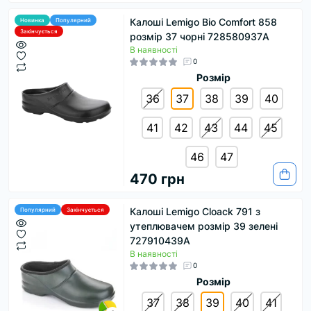
Калоші Lemigo Bio Comfort 858
Новинка
Популярний
Закінчується
розмір 37 чорні 728580937A
В наявності
0
Розмір
36
37
38
39
40
41
42
43
44
45
46
47
470 грн
Калоші Lemigo Cloack 791 з
Популярний
Закінчується
утеплювачем розмір 39 зелені
727910439A
В наявності
0
Розмір
37
38
39
40
41