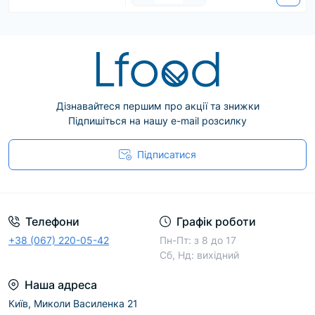
см або 200 см. Під час замовлення враховуйте
умови роботи.
Рибочистка може використовуватися
безперервно, вона безпечна у використанні і має
тривалий термін служби. Це найміцніша і
найпотужніша електрична машина, яку ви
можете знайти.
Дізнавайтеся першим про акції та знижки
Підпишіться на нашу e-mail розсилку
Підписатися
Телефони
Графік роботи
+38 (067) 220-05-42
Пн-Пт: з 8 до 17
Сб, Нд: вихідний
Наша адреса
Київ, Миколи Василенка 21