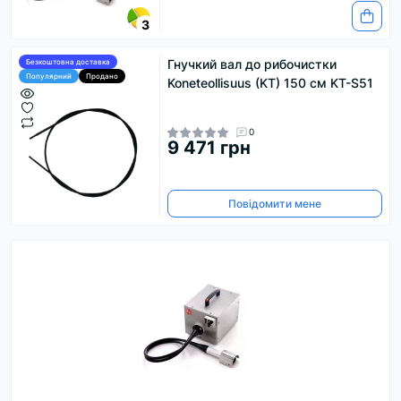
3
Гнучкий вал до рибочистки
Безкоштовна доставка
Популярний
Продано
Koneteollisuus (KT) 150 см KT-S51
0
9 471 грн
Повідомити мене