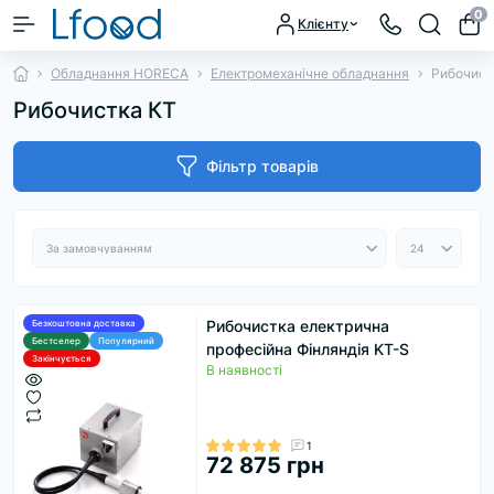
0
Клієнту
Обладнання HORECA
Електромеханічне обладнання
Рибочист
Рибочистка КТ
Фільтр товарів
Рибочистка електрична
Безкоштовна доставка
Бестселер
Популярний
професійна Фінляндія KT-S
Закінчується
В наявності
1
72 875 грн