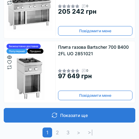
0
205 242 грн
Повідомити мене
Плита газова Bartscher 700 B400
Безкоштовна доставка
Популярний
Продано
2FL UO 2851021
0
97 649 грн
Повідомити мене
Показати ще
1
2
3
>
>|