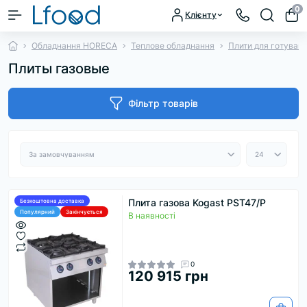
0
Клієнту
Обладнання HORECA
Теплове обладнання
Плити для готуван
Плиты газовые
Фільтр товарів
Плита газова Kogast PST47/P
Безкоштовна доставка
Популярний
Закінчується
В наявності
0
120 915 грн