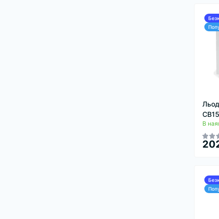
Без
Поп
Льод
CB1
В ная
202
Без
Поп