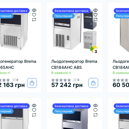
коштовна доставка
Безкоштовна доставка
Безкошт
улярний
Популярний
Популяр
3
огенератор Brema
Льодогенератор Brema
Льодоге
565AHC
CB184AHC ABS
CB184A
вності
В наявності
В наявнос
0
0
 163 грн
57 242 грн
60 50
коштовна доставка
Безкоштовна доставка
Безкошт
улярний
Популярний
Популяр