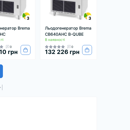
3
3
нератор Brema
Льодогенератор Brema
HC
CB640AHC B-QUBE
ті
В наявності
0
0
10 грн
132 226 грн
>|