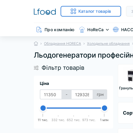
Каталог товарів
Про компанію
HoReCa
HAC
Обладнання HORECA
Холодильне обладнання
Льодогенератори професійн
Фільтр товарів
Ціна
Гранул
-
грн
Сор
11 тис.
332 тис.
652 тис.
973 тис.
1 млн