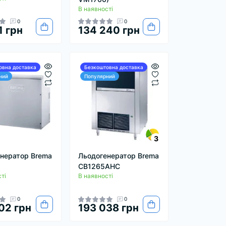
В наявності
0
0
1 грн
134 240 грн
овна доставка
Безкоштовна доставка
ний
Популярний
3
нератор Brema
Льодогенератор Brema
CB1265AHC
ті
В наявності
0
0
02 грн
193 038 грн