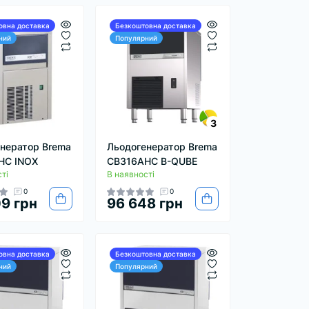
овна доставка
Безкоштовна доставка
ний
Популярний
3
нератор Brema
Льодогенератор Brema
HC INOX
CB316AHC B-QUBE
ті
В наявності
0
0
9 грн
96 648 грн
овна доставка
Безкоштовна доставка
ний
Популярний