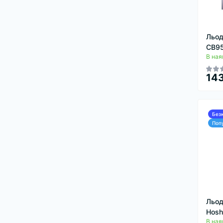
Льод
CB9
В ная
143
Без
Поп
Льод
Hosh
В ная