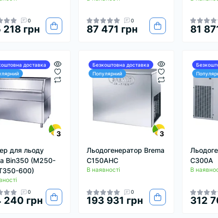
0
0
 218 грн
87 471 грн
81 87
коштовна доставка
Безкоштовна доставка
Безкошт
улярний
Популярний
Популяр
3
3
ер для льоду
Льодогенератор Brema
Льодоге
a Bin350 (M250-
C150AHC
C300A
В наявності
В наявнос
T350-600)
вності
0
0
 240 грн
193 931 грн
312 7