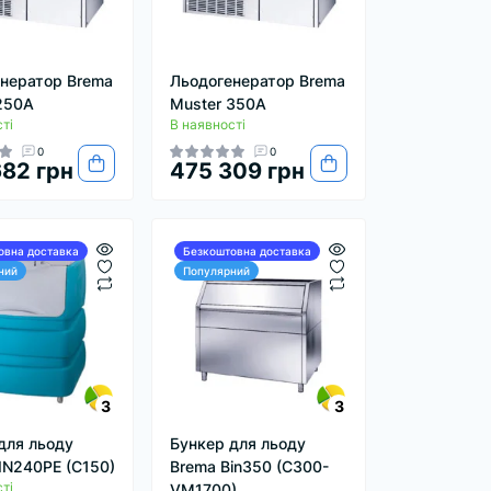
нератор Brema
Льодогенератор Brema
250A
Muster 350A
ті
В наявності
0
0
82 грн
475 309 грн
овна доставка
Безкоштовна доставка
ний
Популярний
3
3
для льоду
Бункер для льоду
IN240PE (C150)
Brema Bin350 (C300-
ті
VM1700)