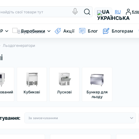
UA
RU
Клі
CP
Виробники
Акції
Блог
Блогерам
Льодогенератори
і
ьований
Кубикові
Лускові
Бункер для
льоду
тування: