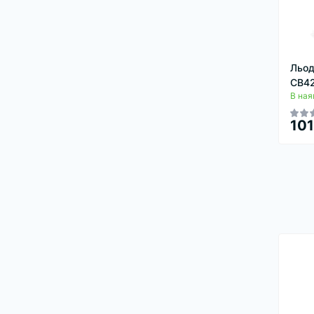
Льод
CB4
В ная
101