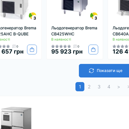
3
3
огенератор Brema
Льодогенератор Brema
Льодоге
25AHC B-QUBE
CB425WHC
CB640A
вності
В наявності
В наявнос
0
0
 657 грн
95 923 грн
126 4
Показати ще
1
2
3
4
>