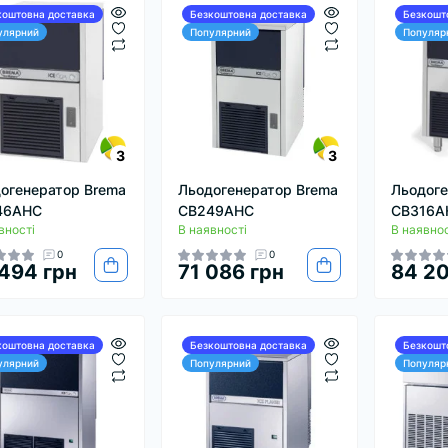
коштовна доставка
Безкоштовна доставка
Безкошт
улярний
Популярний
Популяр
3
3
огенератор Brema
Льодогенератор Brema
Льодоге
46AHC
CB249AHC
CB316A
вності
В наявності
В наявнос
0
0
494 грн
71 086 грн
84 20
коштовна доставка
Безкоштовна доставка
Безкошт
улярний
Популярний
Популяр