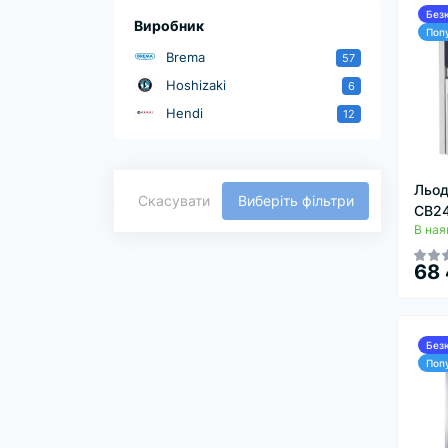
Без
Виробник
Поп
Brema
57
Hoshizaki
6
Hendi
12
Льод
Скасувати
Виберіть фільтри
CB2
В ная
68 
Без
Поп