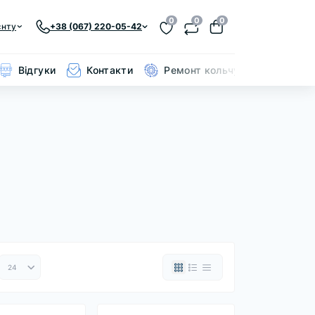
0
0
0
єнту
+38 (067) 220-05-42
Відгуки
Контакти
Ремонт кольчуги