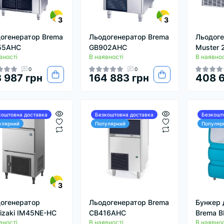
3
3
огенератор Brema
Льодогенератор Brema
Льодоге
55AHC
GB902AHC
Muster 
вності
В наявності
В наявнос
0
0
 987 грн
164 883 грн
408 6
коштовна доставка
Безкоштовна доставка
Безкошт
улярний
Популярний
Популяр
3
огенератор
Льодогенератор Brema
Бункер 
izaki IM45NE-HC
CB416AHC
Brema B
вності
В наявності
В наявнос