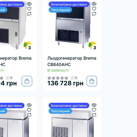
овна доставка
Безкоштовна доставка
ний
Популярний
3
3
нератор Brema
Льодогенератор Brema
HC
CB840AHC
ті
В наявності
0
0
4 грн
136 728 грн
овна доставка
Безкоштовна доставка
ний
Популярний