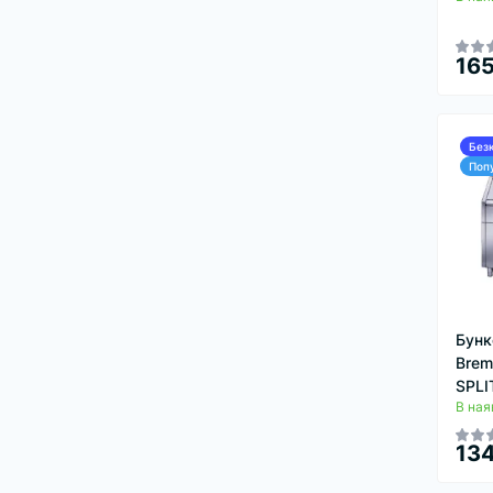
165
Без
Поп
Бунк
Brem
SPLI
В ная
134