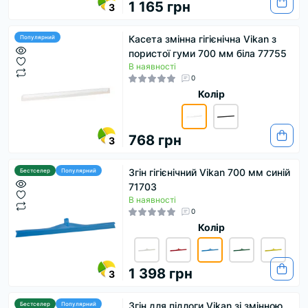
1 165 грн
3
Касета змінна гігієнічна Vikan з
Популярний
пористої гуми 700 мм біла 77755
В наявності
0
Колір
768 грн
3
Згін гігієнічний Vikan 700 мм синій
Бестселер
Популярний
71703
В наявності
0
Колір
1 398 грн
3
Згін для підлоги Vikan зі змінною
Бестселер
Популярний