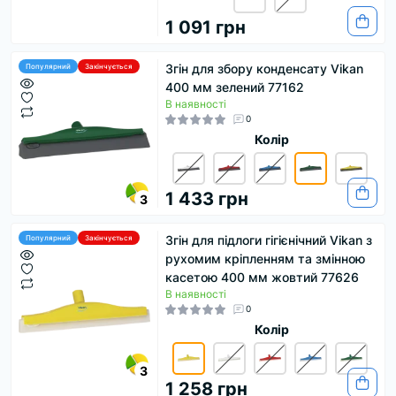
1 091 грн
Згін для збору конденсату Vikan
Популярний
Закінчується
400 мм зелений 77162
В наявності
0
Колір
1 433 грн
3
Згін для підлоги гігієнічний Vikan з
Популярний
Закінчується
рухомим кріпленням та змінною
касетою 400 мм жовтий 77626
В наявності
0
Колір
3
1 258 грн