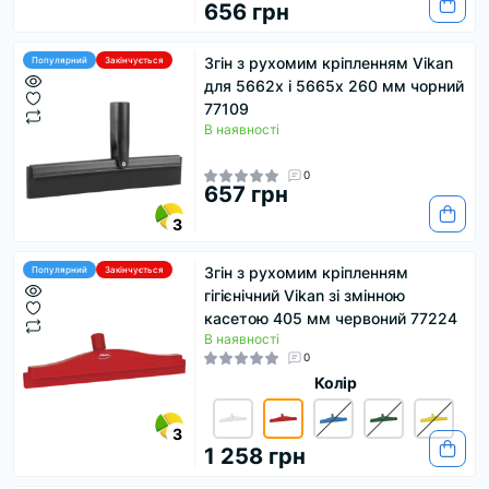
656 грн
Згін з рухомим кріпленням Vikan
Популярний
Закінчується
для 5662x і 5665x 260 мм чорний
77109
В наявності
0
657 грн
3
Згін з рухомим кріпленням
Популярний
Закінчується
гігієнічний Vikan зі змінною
касетою 405 мм червоний 77224
В наявності
0
Колір
3
1 258 грн