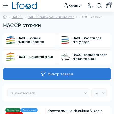
0
Клієнту
HACCP
HACCP прибиральний інвентар
HACCP стяжки
HACCP стяжки
HACCP згони зі
HACCP касети для
змінною касетою
згону води
HACCP згони для води
HACCP монолітні згони
зі скла та вікон
Фільтр товарів
Касета змінна гігієнічна Vikan з
Бестселер
Популярний