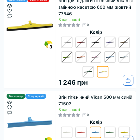
Згін для підлоги гігієнічний Vikan зі
змінною касетою 600 мм жовтий
77546
В наявності
0
Колір
3
1 246 грн
Згін гігієнічний Vikan 500 мм синій
Бестселер
Популярний
71503
В наявності
0
Колір