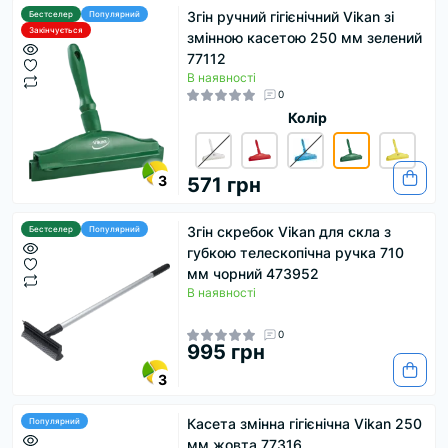
Згін ручний гігієнічний Vikan зі
Бестселер
Популярний
Закінчується
змінною касетою 250 мм зелений
77112
В наявності
0
Колір
3
571 грн
Згін скребок Vikan для скла з
Бестселер
Популярний
губкою телескопічна ручка 710
мм чорний 473952
В наявності
0
995 грн
3
Касета змінна гігієнічна Vikan 250
Популярний
мм жовта 77316