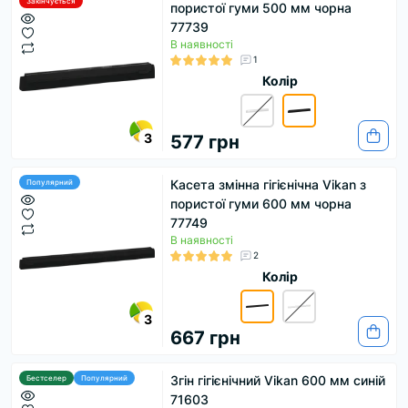
Закінчується
пористої гуми 500 мм чорна
77739
В наявності
1
Колір
3
577 грн
Касета змінна гігієнічна Vikan з
Популярний
пористої гуми 600 мм чорна
77749
В наявності
2
Колір
3
667 грн
Згін гігієнічний Vikan 600 мм синій
Бестселер
Популярний
71603