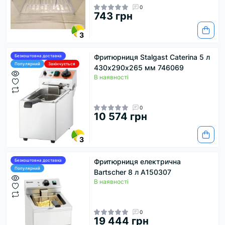
0
743 грн
3
Фритюрниця Stalgast Caterina 5 л
Безкоштовна доставка
Популярний
Закінчується
430х290х265 мм 746069
В наявності
0
10 574 грн
3
Фритюрниця електрична
Безкоштовна доставка
Популярний
Bartscher 8 л A150307
В наявності
0
19 444 грн