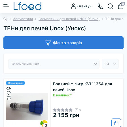
0
Клієнту
Запчастини
Запчастини для печей UNOX (Унокс)
ТЕНи для печ
ТЕНи для печей Unox (Унокс)
Фільтр товарів
Водяний фільтр KVL1135A для
Популярний
печей Unox
В наявності
0
2 155 грн
3