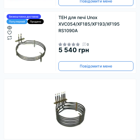
Повідомити мене
ТЕН для печі Unox
Безкоштовна доставка
Популярний
Продано
XVC054/XF185/XF193/XF195
RS1090А
0
5 540 грн
Повідомити мене