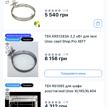
0
5 540 грн
3
ТЕН KRS1283A 3,2 кВт для печі
Безкоштовна доставка
Популярний
Продано
Unox серії Shop.Pro XEFT
0
6 156 грн
Повідомити мене
ТЕН RS1095 для шафи
Популярний
Продано
розстоєчної Unox XL195/XL404
0
4 312 грн