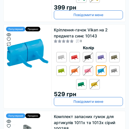
399 грн
Повідомити мене
Кріплення-гачок Vikan на 2
Популярний
Продано
предмета синє 10143
0
Колір
529 грн
Повідомити мене
Комплект запасних гумок для
Популярний
Продано
артикулів 1011x та 1013x сірий
100288