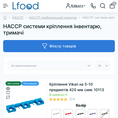
0
Клієнту
HACCP
HACCP прибиральний інвентар
HACCP системи кріплен
HACCP системи кріплення інвентарю,
тримачі
Фільтр товарів
Кріплення Vikan на 5-10
Бестселер
Популярний
предметів 420 мм синє 10113
В наявності
1
Колір