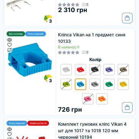
0
2 310 грн
3
Кліпса Vikan на 1 предмет синя
Бестселер
Популярний
10133
В наявності
0
Колір
3
726 грн
Комплект гумових кліпс Vikan 4
Популярний
Закінчується
шт для 1017 та 1018 120 мм
червоний 10194