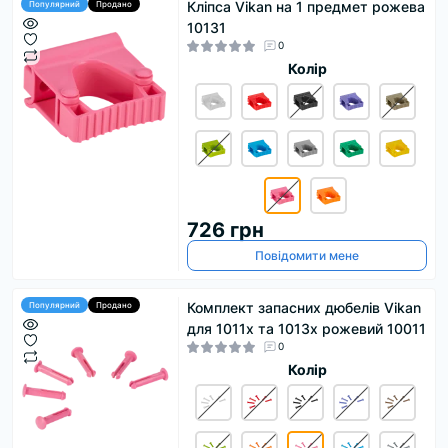
Кліпса Vikan на 1 предмет рожева
Популярний
Продано
10131
0
Колір
726 грн
Повідомити мене
Комплект запасних дюбелів Vikan
Популярний
Продано
для 1011x та 1013x рожевий 10011
0
Колір