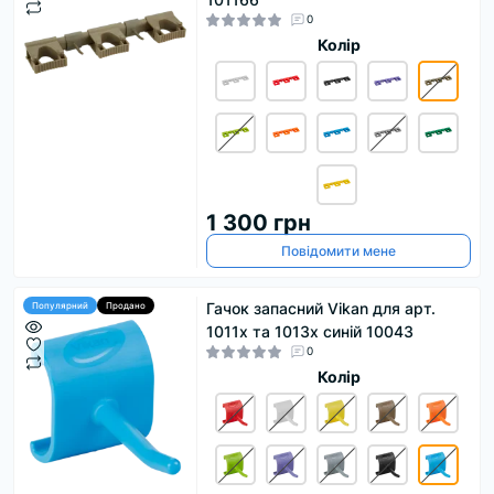
0
Колір
1 300 грн
Повідомити мене
Гачок запасний Vikan для арт.
Популярний
Продано
1011х та 1013х синій 10043
0
Колір