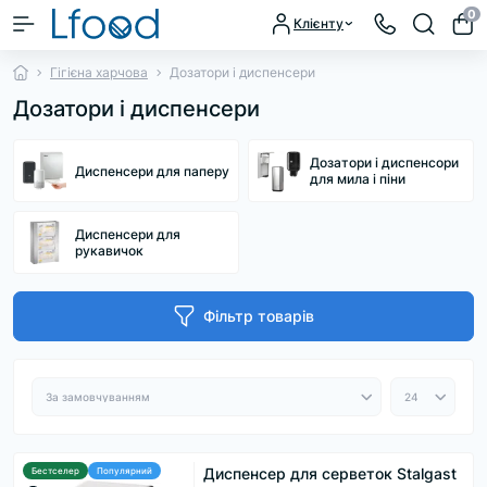
0
Клієнту
Гігієна харчова
Дозатори і диспенсери
Дозатори і диспенсери
Дозатори і диспенсори
Диспенсери для паперу
для мила і піни
Диспенсери для
рукавичок
Фільтр товарів
Диспенсер для серветок Stalgast
Бестселер
Популярний