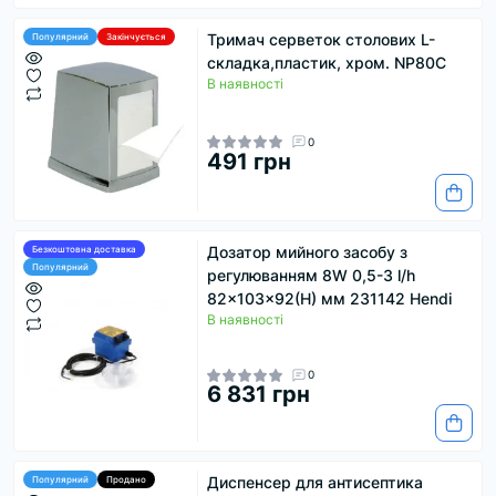
Тримач серветок столових L-
Популярний
Закінчується
складка,пластик, хром. NP80C
В наявності
0
491 грн
Дозатор мийного засобу з
Безкоштовна доставка
Популярний
регулюванням 8W 0,5-3 l/h
82x103x92(H) мм 231142 Hendi
В наявності
0
6 831 грн
Диспенсер для антисептика
Популярний
Продано