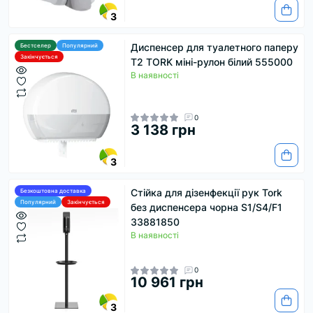
3
Диспенсер для туалетного паперу
Бестселер
Популярний
Закінчується
T2 TORK міні-рулон білий 555000
В наявності
0
3 138 грн
3
Стійка для дізенфекції рук Tork
Безкоштовна доставка
Популярний
Закінчується
без диспенсера чорна S1/S4/F1
33881850
В наявності
0
10 961 грн
3