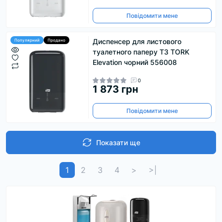
Повідомити мене
Диспенсер для листового
Популярний
Продано
туалетного паперу T3 TORK
Elevation чорний 556008
0
1 873 грн
Повідомити мене
Показати ще
1
2
3
4
>
>|