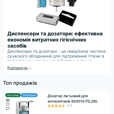
Диспенсери та дозатори: ефективна
економія витратних гігієнічних
засобів
Диспенсери та дозатори - це невід'ємна частина
сучасного обладнання для підтримання гігієни в
громадських місцях, що забезпечує точне
дозоване виділення мила, піни та паперових
Розгорнути
матеріалів. Переваги використання диспенсерів
включають в себе не тільки економію, а й
поліпшення всього гігієнічного процесу. Ваш
Топ продажів
вибір на користь наших практичних і
високоякісних диспенсерів Tork - запорука
ефективності та довговічності.
Дозатор ліктьовий для
Бестселер
Популярний
антисептиків 850019 PS_09L
Типи диспенсерів для гігієни:
1