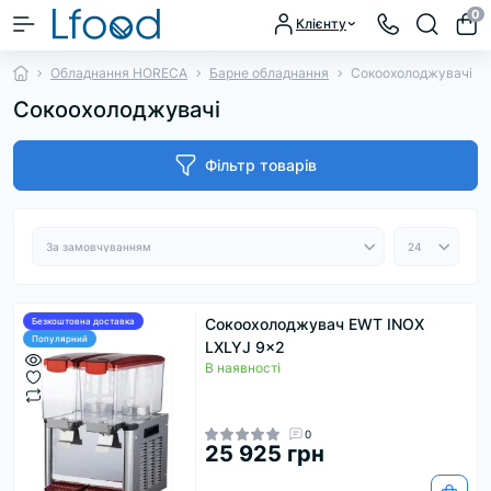
0
Клієнту
Обладнання HORECA
Барне обладнання
Сокоохолоджувачі
Сокоохолоджувачі
Фільтр товарів
Сокоохолоджувач EWT INOX
Безкоштовна доставка
Популярний
LXLYJ 9x2
В наявності
0
25 925 грн