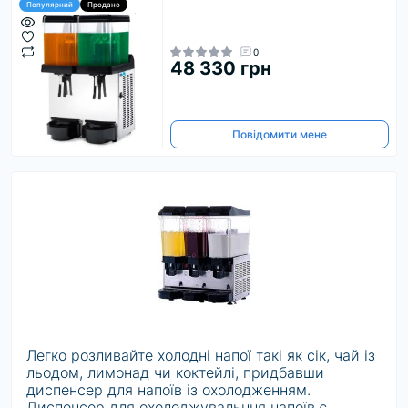
Популярний
Продано
0
48 330 грн
Повідомити мене
Легко розливайте холодні напої такі як сік, чай із
льодом, лимонад чи коктейлі, придбавши
диспенсер для напоїв із охолодженням.
Диспенсер для охолоджувальння напоїв є