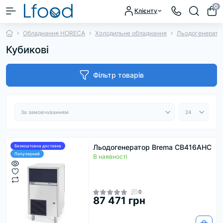
0
Клієнту
Обладнання HORECA
Холодильне обладнання
Льодогенерато
Кубикові
Фільтр товарів
Льодогенератор Brema CB416AHC
Безкоштовна доставка
Популярний
В наявності
0
87 471 грн