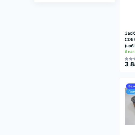
Засі
CD6X
(набі
В ная
3 8
Без
Поп