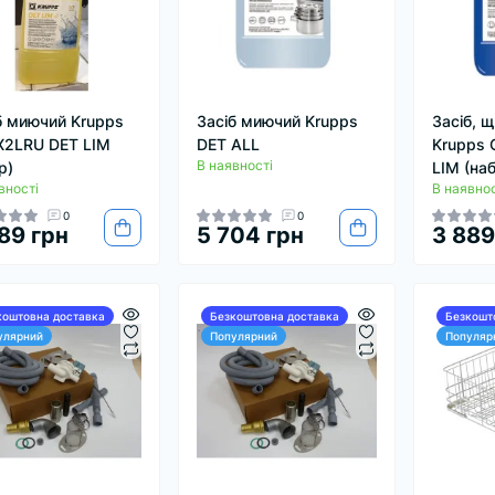
б миючий Krupps
Засіб миючий Krupps
Засіб, щ
2LRU DET LIM
DET ALL
Krupps 
В наявності
р)
LIM (наб
вності
В наявнос
0
0
89 грн
5 704 грн
3 889
коштовна доставка
Безкоштовна доставка
Безкошт
улярний
Популярний
Популяр