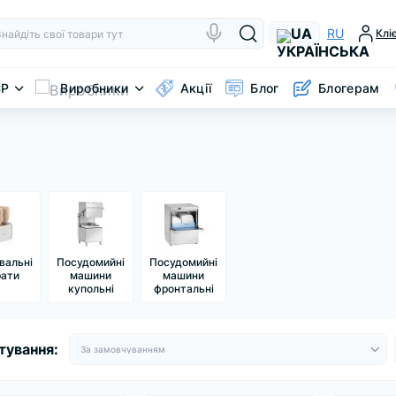
UA
RU
Клі
CP
Виробники
Акції
Блог
Блогерам
вальні
Посудомийні
Посудомийні
рати
машини
машини
купольні
фронтальні
тування: