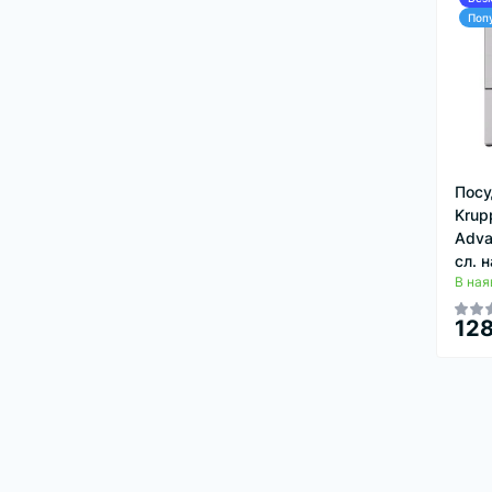
Поп
Посу
Krup
Adva
сл. 
В ная
128