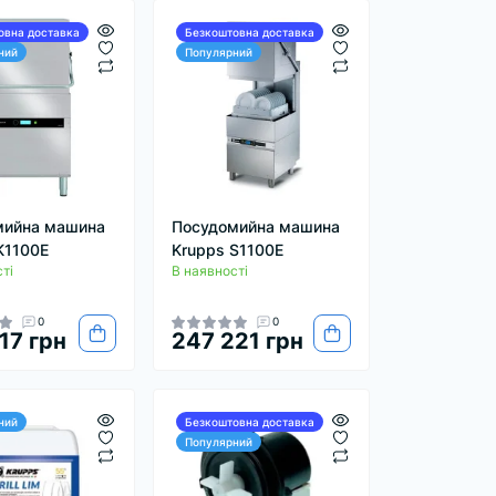
овна доставка
Безкоштовна доставка
ний
Популярний
мийна машина
Посудомийна машина
K1100E
Krupps S1100E
ті
В наявності
0
0
17 грн
247 221 грн
ний
Безкоштовна доставка
Популярний