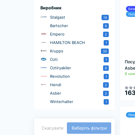
Виробник
Без
Поп
Stalgast
14
Bartscher
8
Empero
2
HAMILTON BEACH
1
Krupps
30
Ozti
1
Посу
Oztiryakiler
Asb
6
В ная
Revolution
1
Hendi
2
163
Asber
2
Winterhalter
1
Поп
Скасувати
Виберіть фільтри