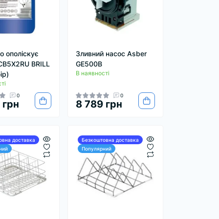
о ополіскує
Зливний насос Asber
CB5X2RU BRILL
GE500B
В наявності
ір)
ті
0
0
 грн
8 789 грн
овна доставка
Безкоштовна доставка
ний
Популярний