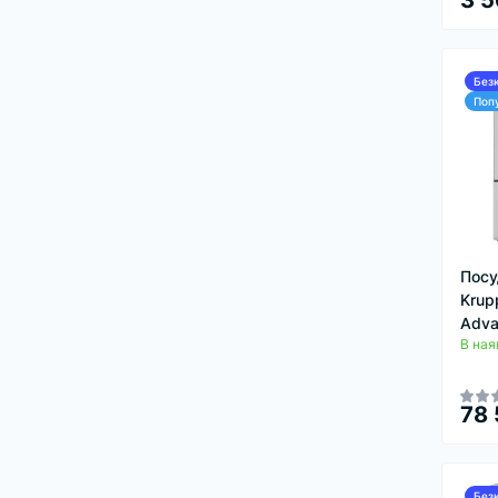
3 5
Без
Поп
Посу
Krup
Adva
В ная
78 
Без