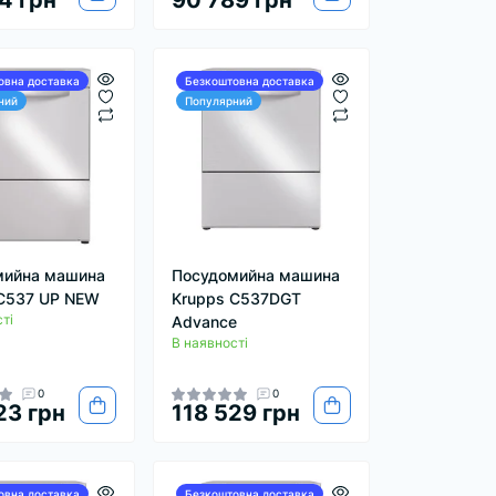
4 грн
90 789 грн
овна доставка
Безкоштовна доставка
ний
Популярний
мийна машина
Посудомийна машина
C537 UP NEW
Krupps C537DGT
ті
Advance
В наявності
0
0
23 грн
118 529 грн
овна доставка
Безкоштовна доставка