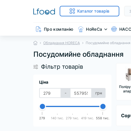
Каталог товарів
Про компанію
HoReCa
HAC
Обладнання HORECA
Посудомийне обладнання
Посудомийне обладнання
Фільтр товарів
Ціна
Поліру
апа
-
грн
Сор
279
140 тис.
279 тис.
419 тис.
558 тис.