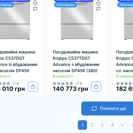
улярний
Популярний
Популяр
домийна машина
Посудомийна машина
Посудо
ps C537DGT
Krupps C537TDGT
Krupps 
nce із вбудованим
Advance з вбудованим
Advance
насосом DP45K
насосом DP45K (380)
сл. нас
вності
В наявності
В наявнос
0
0
 010 грн
140 773 грн
182 6
Показати ще
1
2
3
4
>