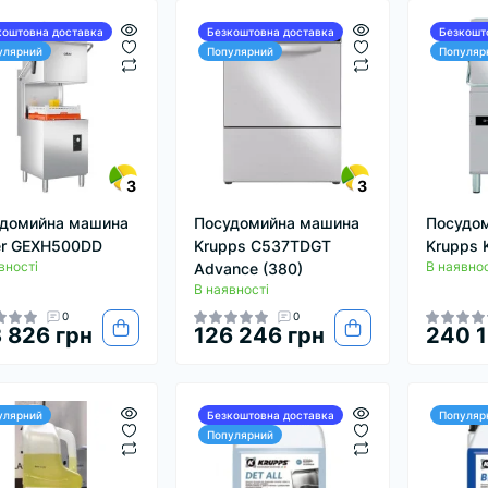
коштовна доставка
Безкоштовна доставка
Безкошт
улярний
Популярний
Популяр
3
3
домийна машина
Посудомийна машина
Посудо
er GEXH500DD
Krupps C537TDGT
Krupps 
вності
В наявнос
Advance (380)
В наявності
0
0
 826 грн
126 246 грн
240 1
улярний
Безкоштовна доставка
Популяр
Популярний