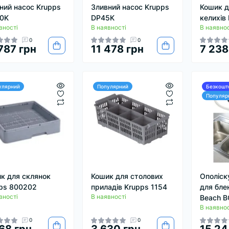
ний насос Krupps
Зливний насос Krupps
Кошик д
0K
DP45K
келихів
вності
В наявності
В наявнос
0
0
787 грн
11 478 грн
7 238
улярний
Популярний
Безкошт
Популяр
к для склянок
Кошик для столових
Ополіск
ps 800202
приладів Krupps 1154
для бле
вності
В наявності
Beach B
В наявнос
0
0