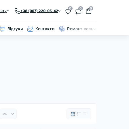
0
0
0
єнту
+38 (067) 220-05-42
Відгуки
Контакти
Ремонт кольчуги