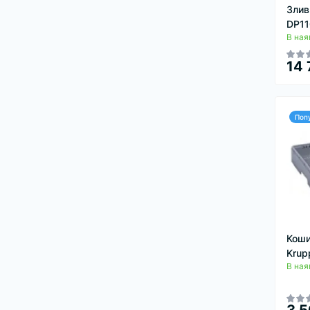
Злив
DP11
В ная
14 
Поп
Коши
Krup
В ная