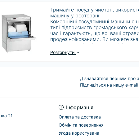
Тримайте посуд у чистоті, викори
машину у ресторані.
Комерційні посудомийні машини є 
типі підприємств громадського хар
час і гарантують, що всі ваші страв
продезінфікованими. Ви можете зна
для ресторанів різних розмірів та с
потреби вашого бізнесу. Наприклад
Розгорнути
машинах для дезінфекції посуду вик
потрібна витяжка для збирання конде
низькотемпературних моделях для 
дезінфікуючі хімічні засоби, тому їх
Дізнавайтеся першим про а
речовини необхідно регулярно замі
Підпишіться на нашу e-mail
Ви також можете знайти посудомий
стелажному стилі, щоб задовольнит
вбудовані посудомийні машини, які 
закладів, оскільки вони акуратно р
Інформація
Наш вибір ручних та електричних с
барів та нічних клубів, тому що вон
нка 21
Оплата та доставка
ретельно очистити ваші келихи. Ск
Обмін та повернення
видалення плям від губної помади і 
видалити з келихів для коктейлів а
Угода користувача