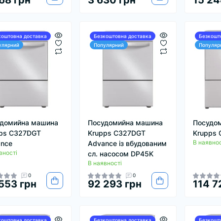
68 грн
3 630 грн
15 24
коштовна доставка
Безкоштовна доставка
Безкошт
улярний
Популярний
Популяр
домийна машина
Посудомийна машина
Посудо
ps C327DGT
Krupps C327DGT
Krupps 
В наявнос
nce
Advance із вбудованим
вності
сл. насосом DP45K
В наявності
0
0
553 грн
92 293 грн
114 7
коштовна доставка
Безкоштовна доставка
Безкошт