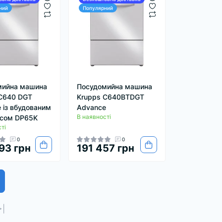
ний
Популярний
мийна машина
Посудомийна машина
C640 DGT
Krupps C640BTDGT
 із вбудованим
Advance
В наявності
осом DP65K
ті
0
0
93 грн
191 457 грн
>|