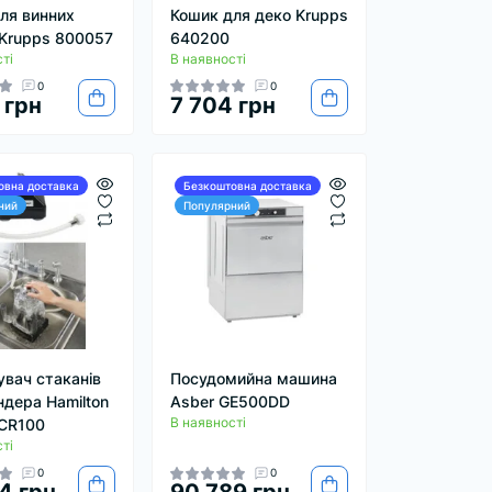
ля винних
Кошик для деко Krupps
 Krupps 800057
640200
ті
В наявності
0
0
 грн
7 704 грн
овна доставка
Безкоштовна доставка
ний
Популярний
увач стаканів
Посудомийна машина
ндера Hamilton
Asber GE500DD
В наявності
CR100
ті
0
0