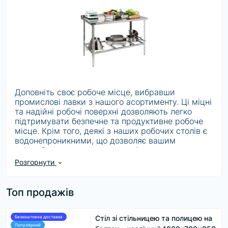
Доповніть своє робоче місце, вибравши
промислові лавки з нашого асортименту. Ці міцні
та надійні робочі поверхні дозволяють легко
підтримувати безпечне та продуктивне робоче
місце. Крім того, деякі з наших робочих столів є
водонепроникними, що дозволяє вашим
співробітникам працювати з різними
матеріалами.
Розгорнути
Виберіть з нашого асортименту робочих столів,
Топ продажів
щоб створити робочий простір, що відповідає
вашим потребам. Ми пропонуємо лавки з
регульованою висотою, що надає вашим
Стіл зі стільницею та полицею на
Безкоштовна доставка
Популярний