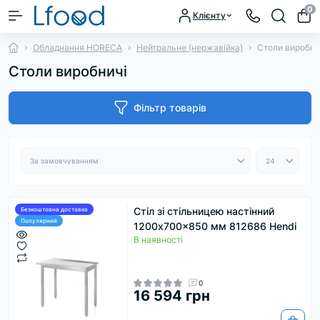
0
Клієнту
Обладнання HORECA
Нейтральне (нержавійка)
Столи виробни
Столи виробничі
Фільтр товарів
Стіл зі стільницею настінний
Безкоштовна доставка
Популярний
1200x700x850 мм 812686 Hendi
В наявності
0
16 594 грн