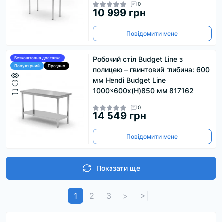
0
10 999 грн
Повідомити мене
Робочий стіл Budget Line з
Безкоштовна доставка
Популярний
Продано
полицею – гвинтовий глибина: 600
мм Hendi Budget Line
1000x600x(H)850 мм 817162
0
14 549 грн
Повідомити мене
Показати ще
1
2
3
>
>|