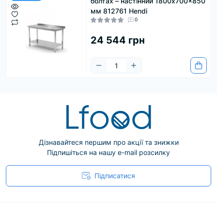
співробітникам додаткову свободу дій. Крім того,
болтах – настінний 1800x700x850
деякі наші робочі столи можуть витримувати до
мм 812761 Hendi
10 тонн, що спрощує роботу над більшими
0
проектами. Щоб дізнатися про інші відмінні
продукти, ознайомтеся з нашими продуктами
24 544 грн
для зберігання інструментів, інструментами
обслуговування та роликами.
Дізнавайтеся першим про акції та знижки
Підпишіться на нашу e-mail розсилку
Підписатися