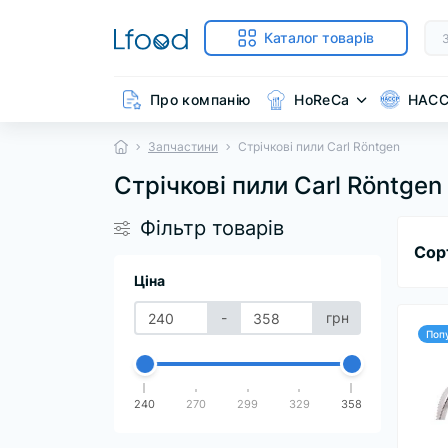
Каталог товарів
Про компанію
HoReCa
HAC
Запчастини
Стрічкові пили Carl Röntgen
Стрічкові пили Carl Röntgen
Фільтр товарів
Сор
Ціна
-
грн
Поп
240
270
299
329
358