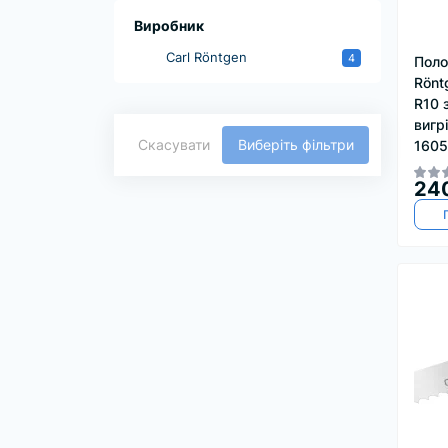
Виробник
Carl Röntgen
4
Поло
Rönt
R10 
вигр
Скасувати
Виберіть фільтри
1605
24