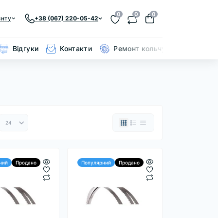
0
0
0
єнту
+38 (067) 220-05-42
Відгуки
Контакти
Ремонт кольчуги
ний
Продано
Популярний
Продано