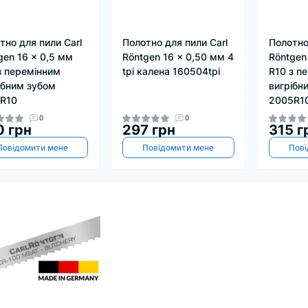
тно для пили Carl
Полотно для пили Carl
Полотно
gen 16 x 0,5 мм
Röntgen 16 x 0,50 мм 4
Röntgen
з перемінним
tpi калена 160504tpi
R10 з п
ібним зубом
вигрібн
R10
2005R1
0
0
0 грн
297 грн
315 г
Повідомити мене
Повідомити мене
Пові