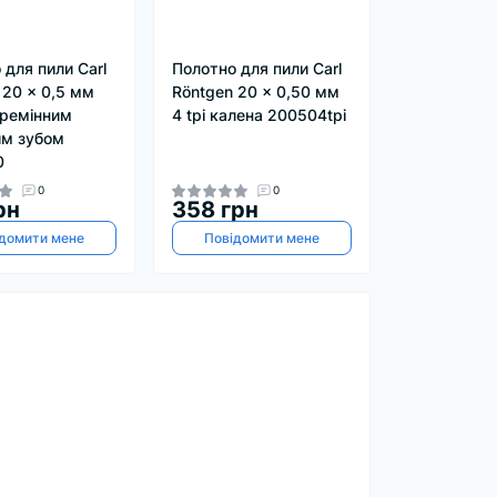
 для пили Carl
Полотно для пили Carl
 20 x 0,5 мм
Röntgen 20 x 0,50 мм
еремінним
4 tpi калена 200504tpi
им зубом
0
0
0
рн
358 грн
домити мене
Повідомити мене