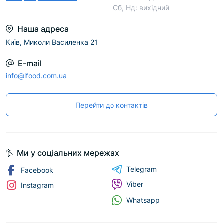
Сб, Нд: вихідний
Наша адреса
Київ, Миколи Василенка 21
E-mail
info@lfood.com.ua
причин, чому
Перейти до контактів
Vikan:
Один постачальник задовольняє усі Ваші
Ми у соціальних мережах
потреби;
Telegram
Facebook
Захист від міграції забруднюючих речовин;
Забезпечує ефективне прибирання з
Viber
Instagram
мінімальними зусиллями;
Whatsapp
Ідеальне співвідношення ціна-якість;
Виводить гігієнічність Вашого підприємства на