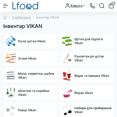
0
Клієнту
Прибирання
Інвентар VIKAN
Інвентар VIKAN
Щітки для підлоги
Ручні щітки Vikan
Vikan
Рукоятки до щіток
Згони Vikan
Vikan
Мопи, серветки, шубки
Відра та кришки Vikan
Vikan
Шпателі та скребки
Йоржі Vikan
Vikan
Набори для прибирання
Ковші Vikan
Vikan