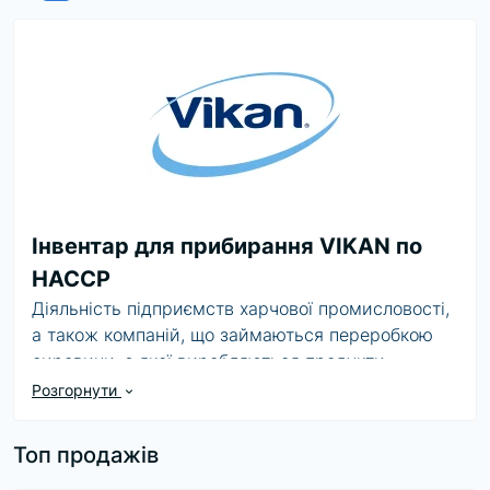
Інвентар для прибирання VIKAN по
HACCP
Діяльність підприємств харчової промисловості,
а також компаній, що займаються переробкою
сировини, з якої виробляються продукти
харчування, вимагає постійної підтримки
Розгорнути
стандартів, які гарантують безпеку продукції.
Для спрощення процесу в Україні відповідно до
Топ продажів
закону № 771/97-ВР від 05.07.2017 виконується