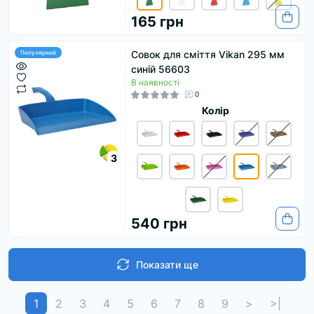
165 грн
Совок для сміття Vikan 295 мм
Популярний
синій 56603
В наявності
0
Колір
3
540 грн
Показати ще
1
2
3
4
5
6
7
8
9
>
>|