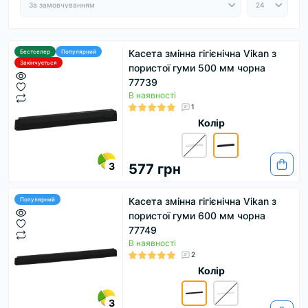
Касета змінна гігієнічна Vikan з
Бестселер
Популярний
Закінчується
пористої гуми 500 мм чорна
77739
В наявності
1
Колір
3
577 грн
Касета змінна гігієнічна Vikan з
Популярний
пористої гуми 600 мм чорна
77749
В наявності
2
Колір
3