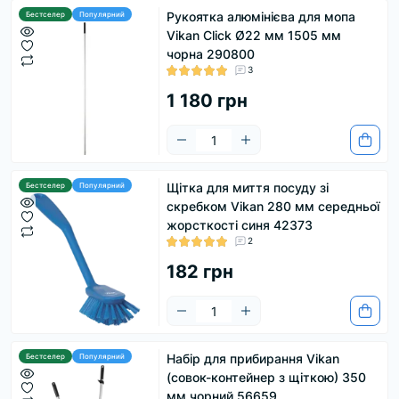
насичення всіма необхідними видами
Рукоятка алюмінієва для мопа
Бестселер
Популярний
прибирального інвентарю з мінімальними
Vikan Click Ø22 мм 1505 мм
витратами.
чорна 290800
3
Що ми пропонуємо
1 180 грн
Асортимент виробів компанії ВІКАН охоплює всі
можливі сфери застосування. Продукція
Щітка для миття посуду зі
Бестселер
Популярний
підприємства відповідає сучасним стандартам
скребком Vikan 280 мм середньої
якості. Якщо потрібно підібрати довговічні,
жорсткості синя 42373
безпечні для екосистеми та функціональні
2
вироби, то більш доцільно скористатися
182 грн
торговельною маркою VIKAN. Купити її
продукцію можна в інтернет-магазині компанії
LFOOD, скориставшись великим каталогом, в
якому представлені:
Набір для прибирання Vikan
Бестселер
Популярний
(совок-контейнер з щіткою) 350
мм чорний 56659