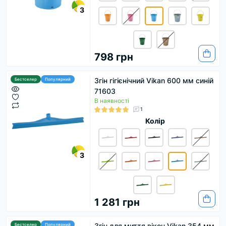
3
798 грн
Згін гігієнічний Vikan 600 мм синій
Бестселер
Популярний
71603
В наявності
1
Колір
3
1 281 грн
Згін для миття вікон Vikan 354 мм
Бестселер
Популярний