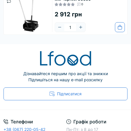
відра;
0
водяні пістолети та шланги;
2 912 грн
йорші;
мопи;
щітки;
руків’я для щіток;
совки;
стяжки;
системи кріплення.
Дізнавайтеся першим про акції та знижки
8
Підпишіться на нашу e-mail розсилку
Підписатися
Телефони
Графік роботи
+38 (067) 220-05-42
Пн-Пт: з 8 до 17