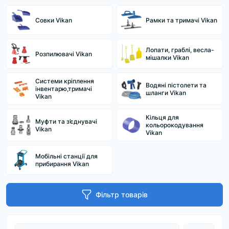
Совки Vikan
Рамки та тримачі Vikan
Лопати, граблі, весла-
Розпилювачі Vikan
мішалки Vikan
Системи кріплення
Водяні пістолети та
інвентарю,тримачі
шланги Vikan
Vikan
Кільця для
Муфти та з’єднувачі
кольорокодування
Vikan
Vikan
Мобільні станції для
прибирання Vikan
Фільтр товарів