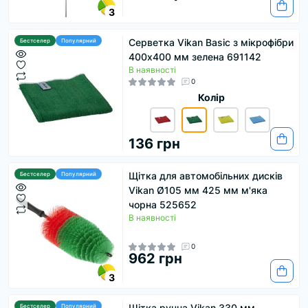
3
Серветка Vikan Basic з мікрофібри
Бестселер
Популярний
400х400 мм зелена 691142
В наявності
0
Колір
136 грн
Щітка для автомобільних дисків
Бестселер
Популярний
Vikan Ø105 мм 425 мм м'яка
чорна 525652
В наявності
0
962 грн
3
Щітка ручна Vikan 330 мм
Бестселер
Популярний