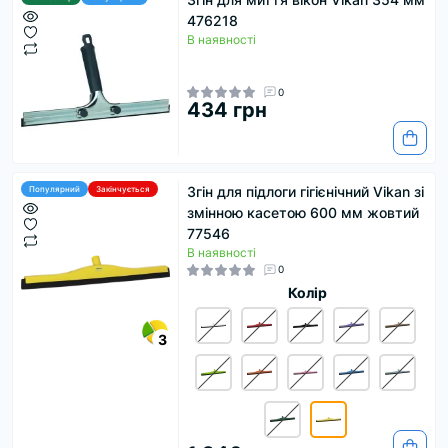
476218
В наявності
0
434 грн
Згін для підлоги гігієнічний Vikan зі
Популярний
Закінчується
змінною касетою 600 мм жовтий
77546
В наявності
0
Колір
3