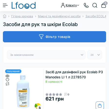
0
Клієнту
Гігієна харчова
Миючі та дезінфікуючі засоби
Засоби ECOLAB
Засоби для рук та шкіри Ecolab
Фільтр товарів
Засіб для дезінфекії рук Ecolab Р3
Популярний
Manodes LI 1 л 2278570
В наявності
0
621 грн
3