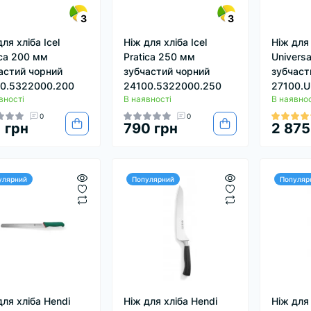
3
3
ля хліба Icel
Ніж для хліба Icel
Ніж для 
ica 200 мм
Pratica 250 мм
Univers
астий чорний
зубчастий чорний
зубчаст
0.5322000.200
24100.5322000.250
27100.
вності
В наявності
В наявнос
0
0
 грн
790 грн
2 875
улярний
Популярний
Популяр
для хліба Hendi
Ніж для хліба Hendi
Ніж для 