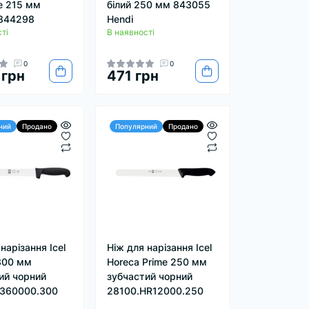
ne 215 мм
білий 250 мм 843055
 844298
Hendi
ті
В наявності
0
0
 грн
471 грн
ний
Продано
Популярний
Продано
нарізання Icel
Ніж для нарізання Icel
 300 мм
Horeca Prime 250 мм
ий чорний
зубчастий чорний
3360000.300
28100.HR12000.250