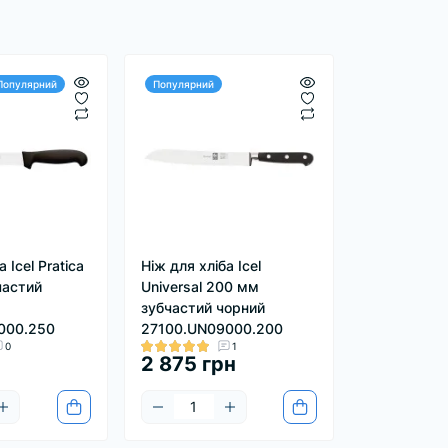
Популярний
Популярний
 Icel Pratica
Ніж для хліба Icel
частий
Universal 200 мм
зубчастий чорний
000.250
27100.UN09000.200
0
1
2 875 грн