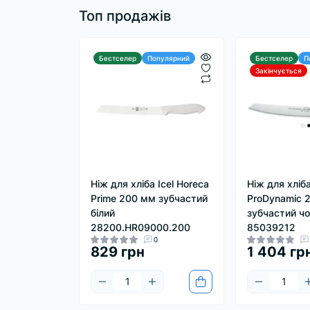
Топ продажів
Бестселер
Популярний
Бестселер
П
Закінчується
Ніж для хліба Icel Horeca
Ніж для хліб
Prime 200 мм зубчастий
ProDynamic 
білий
зубчастий ч
28200.HR09000.200
85039212
0
829 грн
1 404 гр