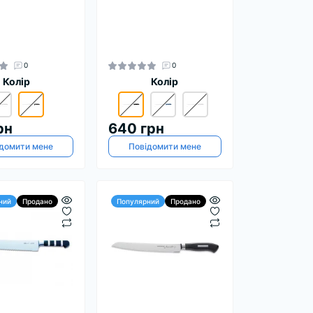
0
0
Колір
Колір
рн
640 грн
домити мене
Повідомити мене
ний
Продано
Популярний
Продано