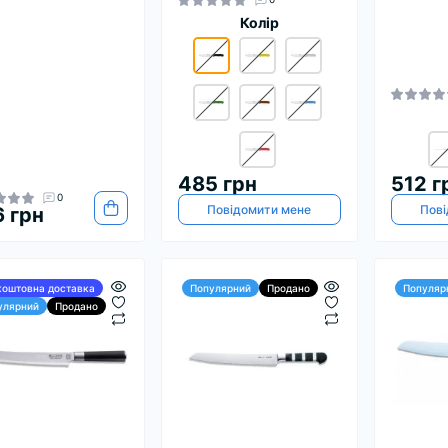
Колір
485 грн
512 г
0
Повідомити мене
Пові
 грн
коштовна доставка
Популярний
Продано
Популяр
улярний
Продано