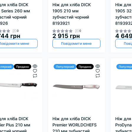
для хліба DICK
Ніж для хліба DICK
Ніж для
 Series 260 мм
1905 210 мм
1905 3
астий чорний
зубчастий чорний
зубчаст
3926
8193921
819393
0
0
744 грн
2 915 грн
4 649
Повідомити мене
Повідомити мене
Пові
улярний
Продано
Популярний
Продано
Популяр
для хліба DICK
Ніж для хліба DICK
Ніж для
ier Plus 210 мм
Premier WORLDCHEFS
ProDyna
астий чорний
210 мм зубчастий
зубчаст