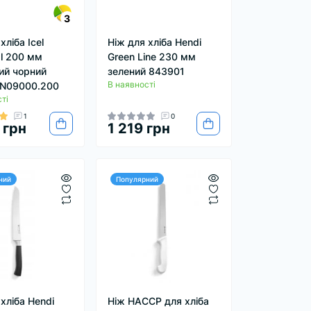
3
хліба Icel
Ніж для хліба Hendi
al 200 мм
Green Line 230 мм
ий чорний
зелений 843901
В наявності
UN09000.200
ті
1
0
 грн
1 219 грн
ний
Популярний
хліба Hendi
Ніж HACCP для хліба