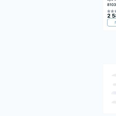
8103
2 5