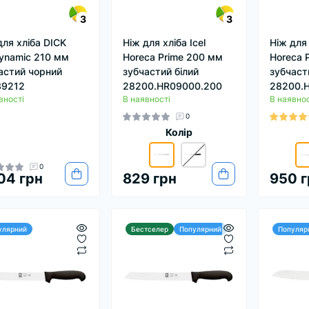
3
3
для хліба DICK
Ніж для хліба Icel
Ніж для 
ynamic 210 мм
Horeca Prime 200 мм
Horeca 
астий чорний
зубчастий білий
зубчаст
39212
28200.HR09000.200
28200.
вності
В наявності
В наявнос
0
Колір
0
04 грн
829 грн
950 г
улярний
Бестселер
Популярний
Популяр