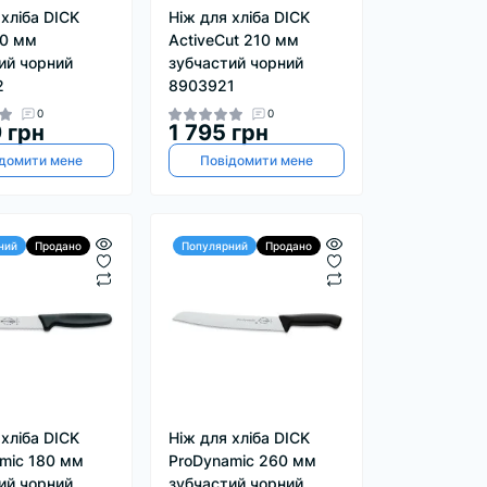
 хліба DICK
Ніж для хліба DICK
20 мм
ActiveCut 210 мм
ий чорний
зубчастий чорний
2
8903921
0
0
 грн
1 795 грн
домити мене
Повідомити мене
ний
Продано
Популярний
Продано
 хліба DICK
Ніж для хліба DICK
mic 180 мм
ProDynamic 260 мм
ий чорний
зубчастий чорний