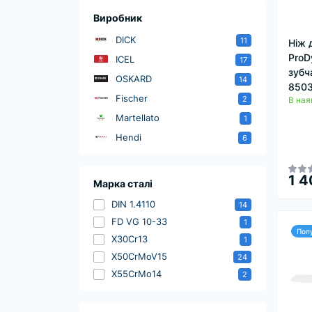
Виробник
DICK
11
Ніж 
ProD
ICEL
17
зубч
OSKARD
14
850
Fischer
2
В ная
Martellato
1
Hendi
6
1 4
Марка сталі
DIN 1.4110
14
FD VG 10-33
1
Поп
X30Cr13
1
X50CrMoV15
24
X55CrMo14
2