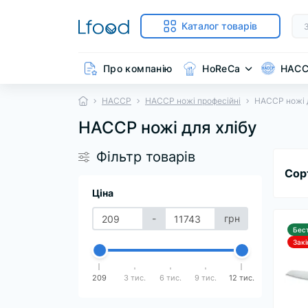
Каталог товарів
Про компанію
HoReCa
HAC
HACCP
HACCP ножі професійні
HACCP ножі д
HACCP ножі для хлібу
Фільтр товарів
Сор
Ціна
-
грн
Бес
Зак
209
3 тис.
6 тис.
9 тис.
12 тис.