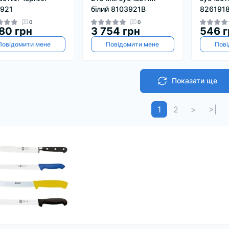
921
білий 8103921B
826191
0
0
80 грн
3 754 грн
546 г
Повідомити мене
Повідомити мене
Пові
Показати ще
1
2
>
>|