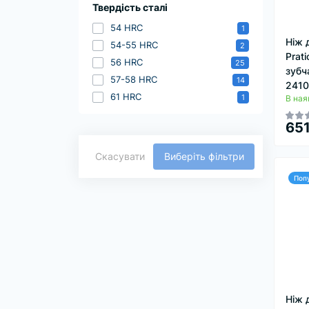
Твердість сталі
54 HRC
1
Ніж д
54-55 HRC
2
Prat
56 HRC
25
зубч
57-58 HRC
14
2410
61 HRC
1
В ная
651
Скасувати
Виберіть фільтри
Поп
Ніж 