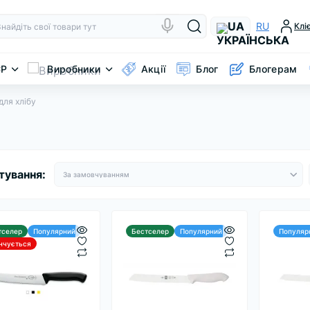
UA
RU
Клі
CP
Виробники
Акції
Блог
Блогерам
ля хлібу
тування:
тселер
Популярний
Бестселер
Популярний
Популяр
інчується