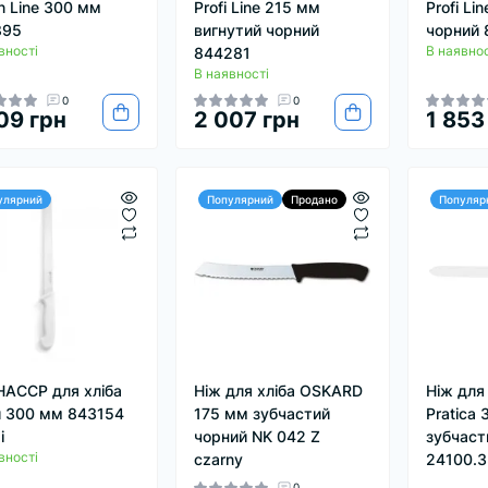
n Line 300 мм
Profi Line 215 мм
Profi Li
895
вигнутий чорний
чорний
вності
В наявнос
844281
В наявності
0
0
09 грн
2 007 грн
1 853
улярний
Популярний
Продано
Популяр
HACCP для хліба
Ніж для хліба OSKARD
Ніж для 
й 300 мм 843154
175 мм зубчастий
Pratica
i
чорний NK 042 Z
зубчаст
вності
czarny
24100.
0