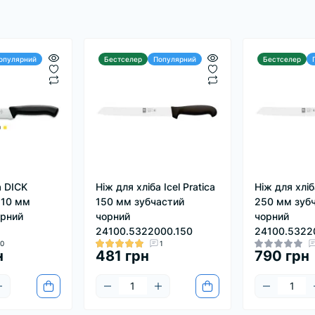
опулярний
Бестселер
Популярний
Бестселер
а DICK
Ніж для хліба Icel Pratica
Ніж для хліба
210 мм
150 мм зубчастий
250 мм зуб
орний
чорний
чорний
24100.5322000.150
24100.5322
0
1
н
481 грн
790 грн