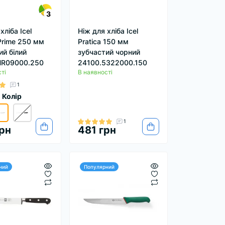
3
хліба Icel
Ніж для хліба Icel
Prime 250 мм
Pratica 150 мм
ий білий
зубчастий чорний
HR09000.250
24100.5322000.150
ті
В наявності
1
Колір
1
рн
481 грн
ний
Популярний