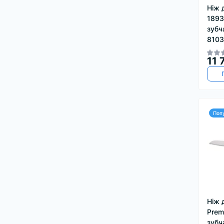
Ніж 
1893
зубч
810
11 
Поп
Ніж 
Prem
зубч