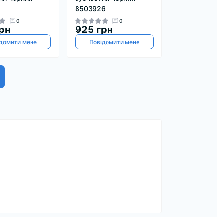
8
8503926
0
0
рн
925 грн
домити мене
Повідомити мене