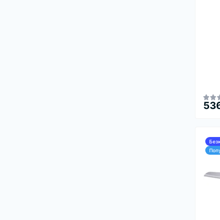
536
Без
Поп