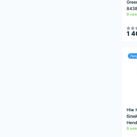
Gree
843
В ная
1 4
Поп
Ніж 
біли
Hend
В ная