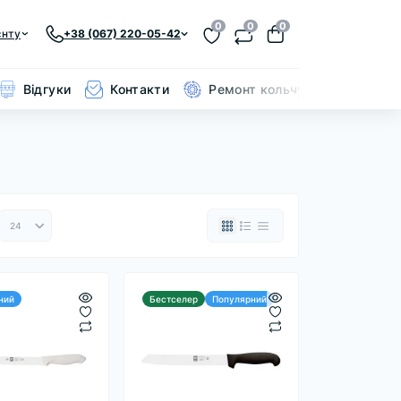
0
0
0
єнту
+38 (067) 220-05-42
Відгуки
Контакти
Ремонт кольчуги
ний
Бестселер
Популярний