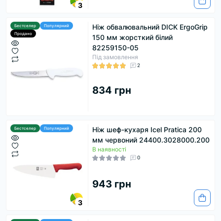
3
Ніж обвалювальний DICK ErgoGrip
Бестселер
Популярний
Продано
150 мм жорсткий білий
82259150-05
Під замовлення
2
834 грн
Ніж шеф-кухаря Icel Pratica 200
Бестселер
Популярний
мм червоний 24400.3028000.200
В наявності
0
943 грн
3