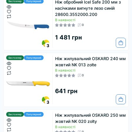
Ніж обробний Icel Safe 200 мм з
Бестселер
Популярний
насічками вигнуте лезо синій
28600.3552000.200
В наявності
0
1 481 грн
3
Ніж жилувальний OSKARD 240 мм
Бестселер
Популярний
жовтий NK 013 zolte
В наявності
0
641 грн
3
Ніж жилувальний OSKARD 250 мм
Бестселер
Популярний
жовтий NK 020 zolty
В наявності
0