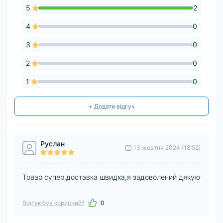
5
2
4
0
3
0
2
0
1
0
+ Додати відгук
Руслан
13 жовтня 2024 (18:52)
Товар супер,доставка швидка,я задоволений дякую
Відгук був корисний?
0