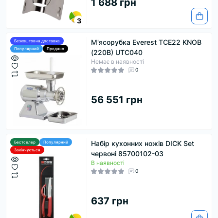
1 688 грн
3
М'ясорубка Everest TCE22 KNOB
Безкоштовна доставка
Популярний
Продано
(220В) UTC040
Немає в наявності
0
56 551 грн
Набір кухонних ножів DICK Set
Бестселер
Популярний
Закінчується
червоні 85700102-03
В наявності
0
637 грн