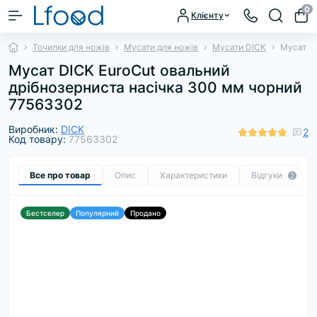
0
Клієнту
Точилки для ножів
Мусати для ножів
Мусати DICK
Мусат DI
Мусат DICK EuroCut овальний
дрібнозерниста насічка 300 мм чорний
77563302
Виробник:
DICK
2
Код товару:
77563302
Все про товар
Опис
Характеристики
Відгуки
2
Бестселер
Популярний
Продано