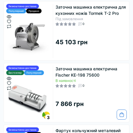
Заточна машинка електрична для
Безкоштовна доставка
Популярний
Продано
кухонних ножів Tormek T-2 Pro
Під замовлення
0
45 103 грн
Заточна машинка електрична
Безкоштовна доставка
Бестселер
Популярний
Fischer KE-198 75600
В наявності
0
7 866 грн
3
Фартух кольчужний металевий
Безкоштовна доставка