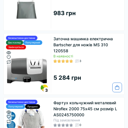
983 грн
Заточна машинка електрична
Безкоштовна доставка
Бестселер
Популярний
Bartscher для ножів MS 310
Закінчується
120558
В наявності
3
5 284 грн
3
Фартух кольчужний металевий
Безкоштовна доставка
Популярний
Продано
Niroflex 2000 75х45 см розмір L
AS0245750000
Під замовлення
0