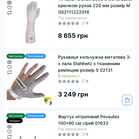
крючком рукав 220 мм розмір M
GS2111222016
Під замовлення
0
8 655 грн
Рукавиця кольчужна металева 3-
Бестселер
Популярний
х пала Stahlnetz з тканинним
ремінцем розмір S 02131
В наявності
0
3 249 грн
3
Фартух нітриловий Pevautex
Бестселер
Популярний
Продано
100x90 см сірий 01633
Під замовлення
0