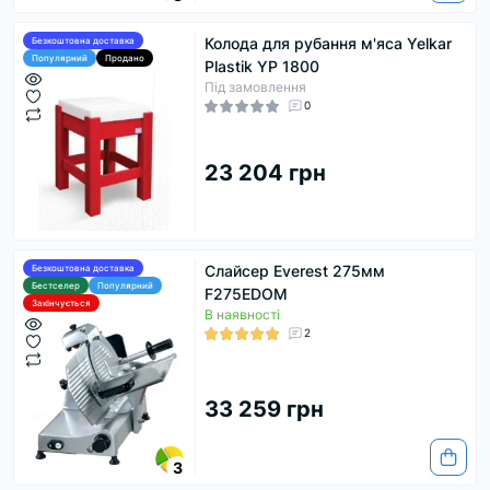
Колода для рубання м'яса Yelkar
Безкоштовна доставка
Популярний
Продано
Plastik YP 1800
Під замовлення
0
23 204 грн
Слайсер Everest 275мм
Безкоштовна доставка
Бестселер
Популярний
F275EDOM
Закінчується
В наявності
2
33 259 грн
3