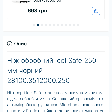
24100.9751000.160
693 грн
Опис
Ніж обробний Icel Safe 250
мм чорний
28100.3512000.250
Ніж серії
Icel Safe
стане незамінним помічником
під час обробки м'яса. Оснащений ергономічною
антимікробною рукояткою Microban з нековзного
пластику Proflex, стійкого до високих температур