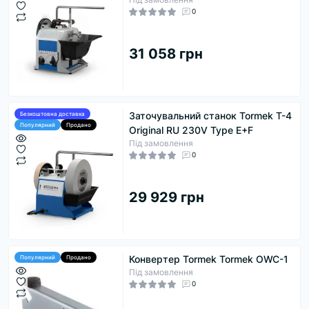
0
31 058 грн
Заточувальний станок Tormek T-4
Безкоштовна доставка
Популярний
Продано
Original RU 230V Type E+F
Під замовлення
0
29 929 грн
Конвертер Tormek Tormek OWC-1
Популярний
Продано
Під замовлення
0