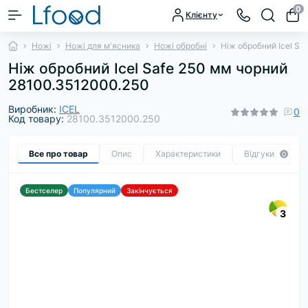
0
Клієнту
Ножі
Ножі для м'ясника
Ножі обробні
Ніж обробний Icel S
Ніж обробний Icel Safe 250 мм чорний
28100.3512000.250
Виробник:
ICEL
0
Код товару:
28100.3512000.250
Все про товар
Опис
Характеристики
Відгуки
0
Бестселер
Популярний
Закінчується
3