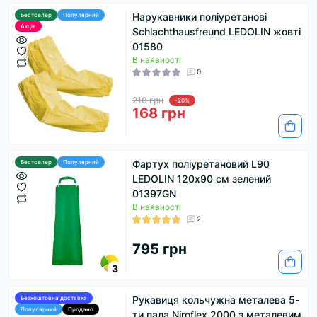
Нарукавники поліуретанові
Бестселер
Популярний
Акція
Schlachthausfreund LEDOLIN жовті
01580
В наявності
0
210 грн
-20%
168 грн
Фартух поліуретановий L90
Бестселер
Популярний
LEDOLIN 120х90 см зелений
01397GN
В наявності
2
795 грн
3
Рукавиця кольчужна металева 5-
Безкоштовна доставка
Популярний
Продано
ти пала Niroflex 2000 з металевим