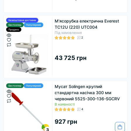
М'ясорубка електрична Everest
Безкоштовна доставка
Бестселер
Популярний
TC12U (220) UTC004
Продано
Під замовлення
2
43 725 грн
Мусат Solingen круглий
Бестселер
Популярний
стандартна насічка 300 мм
червоний 5525-300-136-SGCRV
В наявності
4
927 грн
3