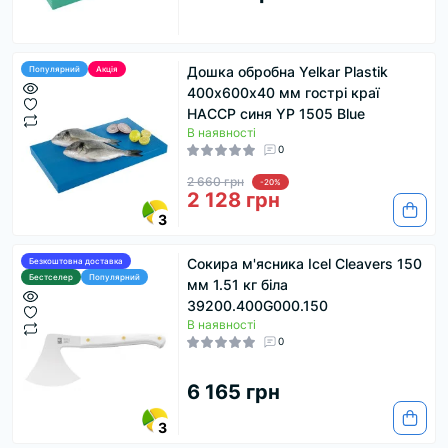
Дошка обробна Yelkar Plastik
Популярний
Акція
400х600х40 мм гострі краї
HACCP синя YP 1505 Blue
В наявності
0
2 660 грн
-20%
2 128 грн
3
Сокира м'ясника Icel Cleavers 150
Безкоштовна доставка
Бестселер
Популярний
мм 1.51 кг біла
39200.400G000.150
В наявності
0
6 165 грн
3