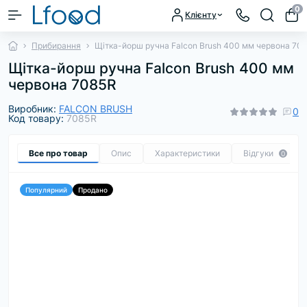
0
Клієнту
Прибирання
Щітка-йорш ручна Falcon Brush 400 мм червона 70
Щітка-йорш ручна Falcon Brush 400 мм
червона 7085R
Виробник:
FALCON BRUSH
0
Код товару:
7085R
Все про товар
Опис
Характеристики
Відгуки
0
Популярний
Продано