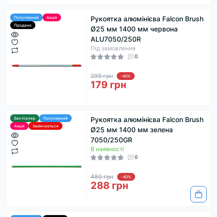
Рукоятка алюмінієва Falcon Brush
Популярний
Акція
Продано
Ø25 мм 1400 мм червона
ALU7050/250R
Під замовлення
0
299 грн
-40%
179 грн
Рукоятка алюмінієва Falcon Brush
Бестселер
Популярний
Акція
Закінчується
Ø25 мм 1400 мм зелена
7050/250GR
В наявності
0
480 грн
-40%
288 грн