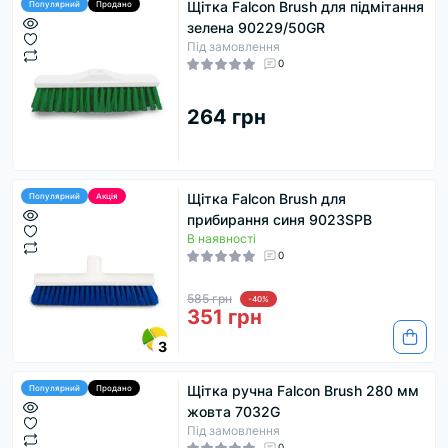
Щітка Falcon Brush для підмітання
Популярний
Продано
зелена 90229/50GR
Під замовлення
0
264 грн
Щітка Falcon Brush для
Популярний
Акція
прибирання синя 9023SPB
В наявності
0
585 грн
-40%
351 грн
3
Щітка ручна Falcon Brush 280 мм
Популярний
Продано
жовта 7032G
Під замовлення
0