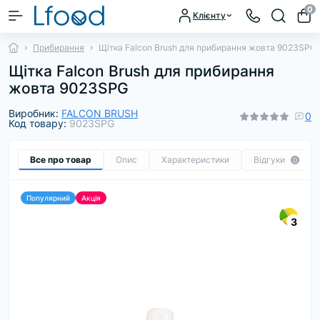
0
Клієнту
Прибирання
Щітка Falcon Brush для прибирання жовта 9023SPG
Щітка Falcon Brush для прибирання
жовта 9023SPG
Виробник:
FALCON BRUSH
0
Код товару:
9023SPG
Все про товар
Опис
Характеристики
Відгуки
0
Популярний
Акція
3