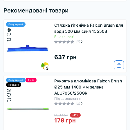
Рекомендовані товари
Стяжка гігієнічна Falcon Brush для
Популярний
води 500 мм синя 15550B
В наявності
0
637 грн
3
Рукоятка алюмінієва Falcon Brush
Популярний
Акція
Продано
Ø25 мм 1400 мм зелена
ALU7050/250GR
Під замовлення
0
299 грн
-40%
179 грн