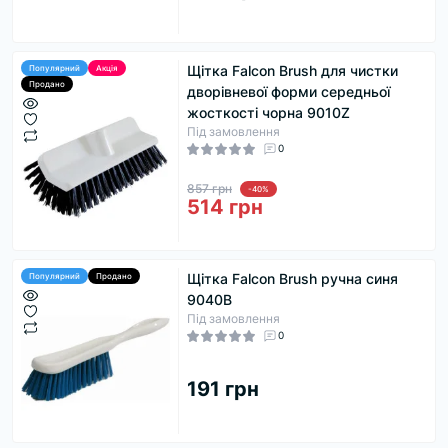
Щітка Falcon Brush для чистки
Популярний
Акція
Продано
дворівневої форми середньої
жосткості чорна 9010Z
Під замовлення
0
857 грн
-40%
514 грн
Щітка Falcon Brush ручна синя
Популярний
Продано
9040B
Під замовлення
0
191 грн