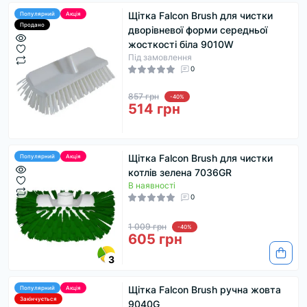
Щітка Falcon Brush для чистки
Популярний
Акція
Продано
дворівневої форми середньої
жосткості біла 9010W
Під замовлення
0
857 грн
-40%
514 грн
Щітка Falcon Brush для чистки
Популярний
Акція
котлів зелена 7036GR
В наявності
0
1 009 грн
-40%
605 грн
3
Щітка Falcon Brush ручна жовта
Популярний
Акція
Закінчується
9040G