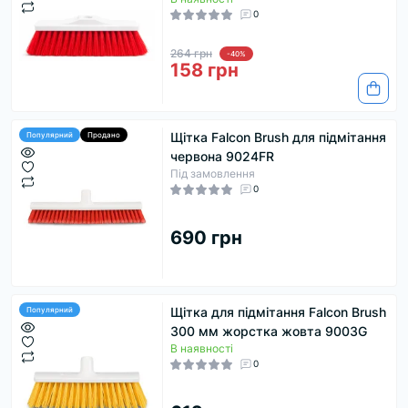
0
264 грн
-40%
158 грн
Щітка Falcon Brush для підмітання
Популярний
Продано
червона 9024FR
Під замовлення
0
690 грн
Щітка для підмітання Falcon Brush
Популярний
300 мм жорстка жовта 9003G
В наявності
0