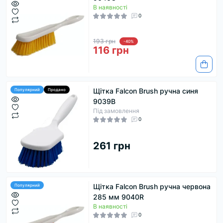
В наявності
0
193 грн
-40%
116 грн
Щітка Falcon Brush ручна синя
Популярний
Продано
9039B
Під замовлення
0
261 грн
Щітка Falcon Brush ручна червона
Популярний
285 мм 9040R
В наявності
0