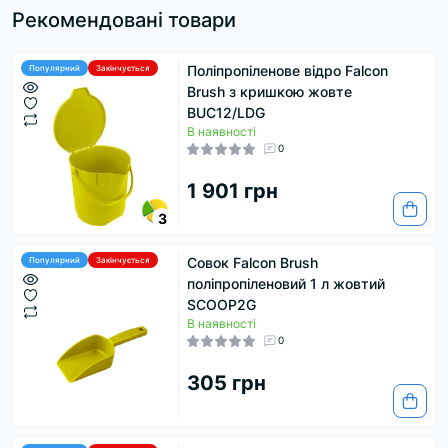
Рекомендовані товари
Поліпропіленове відро Falcon
Популярний
Закінчується
Brush з кришкою жовте
BUC12/LDG
В наявності
0
1 901 грн
3
Совок Falcon Brush
Популярний
Закінчується
поліпропіленовий 1 л жовтий
SCOOP2G
В наявності
0
305 грн