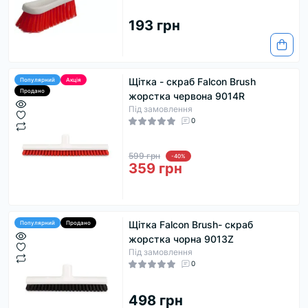
193 грн
Щітка - скраб Falcon Brush
Популярний
Акція
Продано
жорстка червона 9014R
Під замовлення
0
599 грн
-40%
359 грн
Щітка Falcon Brush- скраб
Популярний
Продано
жорстка чорна 9013Z
Під замовлення
0
498 грн