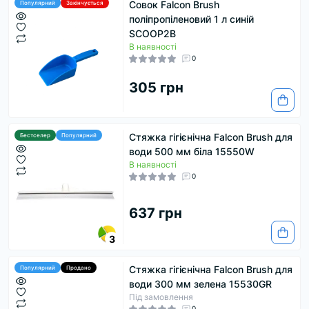
Совок Falcon Brush
Популярний
Закінчується
поліпропіленовий 1 л синій
SCOOP2B
В наявності
0
305 грн
Стяжка гігієнічна Falcon Brush для
Бестселер
Популярний
води 500 мм біла 15550W
В наявності
0
637 грн
3
Стяжка гігієнічна Falcon Brush для
Популярний
Продано
води 300 мм зелена 15530GR
Під замовлення
0