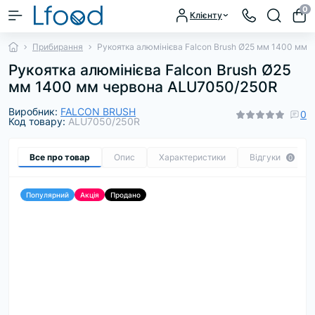
0
Клієнту
Прибирання
Рукоятка алюмінієва Falcon Brush Ø25 мм 1400 мм
Рукоятка алюмінієва Falcon Brush Ø25
мм 1400 мм червона ALU7050/250R
Виробник:
FALCON BRUSH
0
Код товару:
ALU7050/250R
Все про товар
Опис
Характеристики
Відгуки
0
Популярний
Акція
Продано