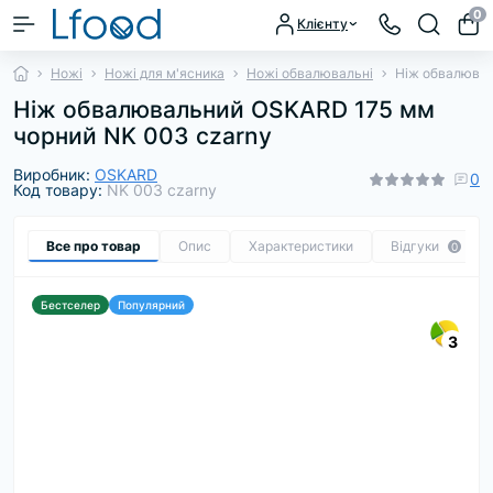
0
Клієнту
Ножі
Ножі для м'ясника
Ножі обвалювальні
Ніж обвалювал
Ніж обвалювальний OSKARD 175 мм
чорний NK 003 czarny
Виробник:
OSKARD
0
Код товару:
NK 003 czarny
Все про товар
Опис
Характеристики
Відгуки
0
Бестселер
Популярний
3