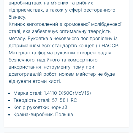
виробництвах, на м’ясних та рибних
підприємствах, а також у сфері ресторанного
бізнесу.
Клинок виготовлений з хромованої молібденової
сталі
, яка забезпечує оптимальну твердість
металу
.
Рукоятка з нековзного поліпропілену із
дотриманням всіх стандартів концепції НАССР.
Матеріал та форма рукоятки створені задля
безпечного, надійного та комфортного
використання інструменту, тому при
довготривалій роботі ножем майстер не буде
відчувати втоми кисті.
Марка сталі:
1.4110 (
X
50
CrMoV
15)
Твердість сталі: 57-58 HRC
Колір рукоятки: чорний
Країна-виробник: Польща