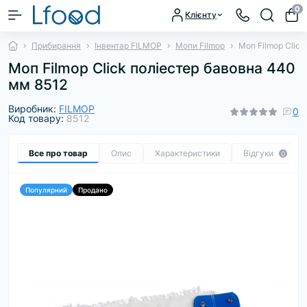
0
Клієнту
Прибирання
Інвентар FILMOP
Мопи Filmop
Моп Filmop Clic
Моп Filmop Click поліестер бавовна 440
мм 8512
Виробник:
FILMOP
0
Код товару:
8512
Все про товар
Опис
Характеристики
Відгуки
0
Популярний
Продано