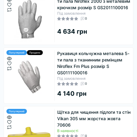
ти пала Niroflex 2000 з металевим
крючком розмір S GS2011100016
Під замовлення
0
4 634 грн
Рукавиця кольчужна металева 5-
Популярний
Продано
ти пала з тканинним ремінцем
Niroflex Fm Plus розмір S
GS0111100016
Під замовлення
0
4 140 грн
Щітка для чищення підлоги та стін
Популярний
Vikan 305 мм жорстка жовта
70606
В наявності
0