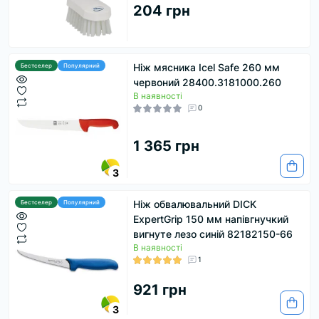
204 грн
Ніж мясника Icel Safe 260 мм
Бестселер
Популярний
червоний 28400.3181000.260
В наявності
0
1 365 грн
3
Ніж обвалювальний DICK
Бестселер
Популярний
ExpertGrip 150 мм напівгнучкий
вигнуте лезо синій 82182150-66
В наявності
1
921 грн
3