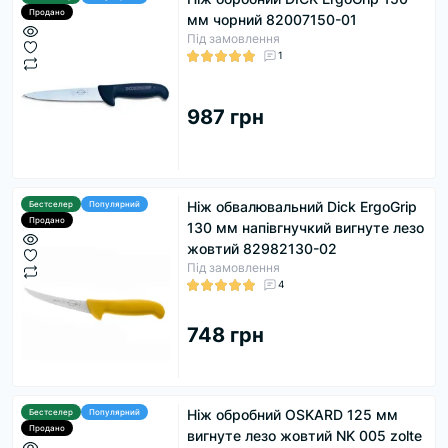
Продано
мм чорний 82007150-01
Під замовлення
1
987 грн
Ніж обвалювальний Dick ErgoGrip
Бестселер
Популярний
Продано
130 мм напівгнучкий вигнуте лезо
жовтий 82982130-02
Під замовлення
4
748 грн
Ніж обробний OSKARD 125 мм
Бестселер
Популярний
Продано
вигнуте лезо жовтий NK 005 zolte