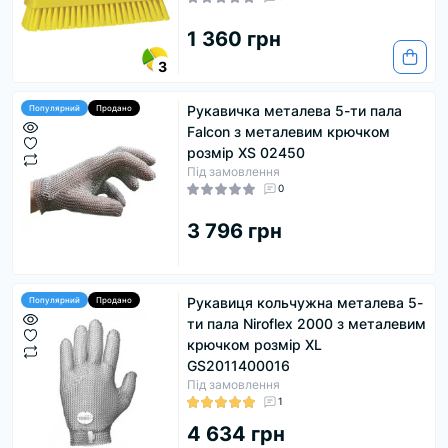
1 360 грн
3
Рукавичка металева 5-ти пала
Популярний
Продано
Falcon з металевим крючком
розмір XS 02450
Під замовлення
0
3 796 грн
Рукавиця кольчужна металева 5-
Популярний
Продано
ти пала Niroflex 2000 з металевим
крючком розмір ХL
GS2011400016
Під замовлення
1
4 634 грн