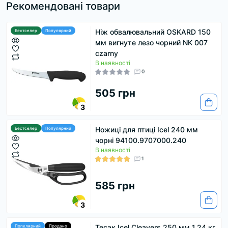
Рекомендовані товари
Ніж обвалювальний OSKARD 150
Бестселер
Популярний
мм вигнуте лезо чорний NK 007
czarny
В наявності
0
505 грн
3
Ножиці для птиці Icel 240 мм
Бестселер
Популярний
чорні 94100.9707000.240
В наявності
1
585 грн
3
Тесак Icel Cleavers 250 мм 1.24 кг
Популярний
Продано