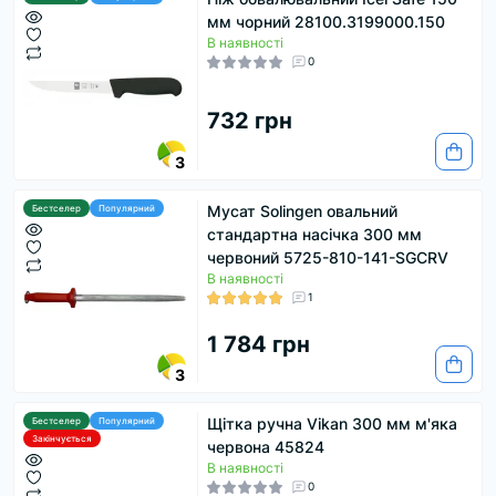
мм чорний 28100.3199000.150
В наявності
0
732 грн
3
Мусат Solingen овальний
Бестселер
Популярний
стандартна насічка 300 мм
червоний 5725-810-141-SGCRV
В наявності
1
1 784 грн
3
Щітка ручна Vikan 300 мм м'яка
Бестселер
Популярний
Закінчується
червона 45824
В наявності
0