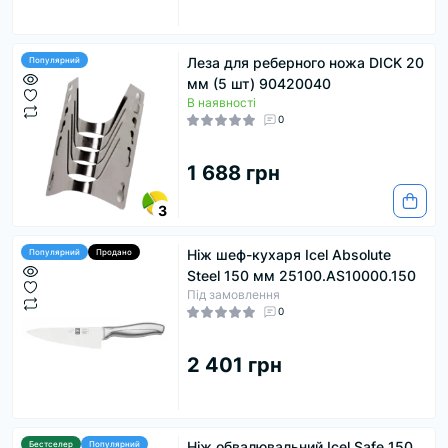
Леза для реберного ножа DICK 20
Популярний
мм (5 шт) 90420040
В наявності
0
1 688 грн
3
Ніж шеф-кухаря Icel Absolute
Популярний
Продано
Steel 150 мм 25100.AS10000.150
Під замовлення
0
2 401 грн
Ніж обвалювальний Icel Safe 150
Бестселер
Популярний