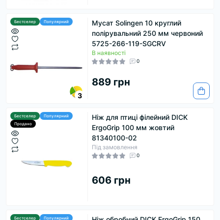
Мусат Solingen 10 круглий
Бестселер
Популярний
полірувальний 250 мм червоний
5725-266-119-SGCRV
В наявності
0
889 грн
3
Ніж для птиці філейний DICK
Бестселер
Популярний
Продано
ErgoGrip 100 мм жовтий
81340100-02
Під замовлення
0
606 грн
Ніж обробний DICK ErgoGrip 150
Бестселер
Популярний