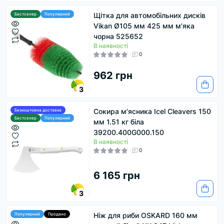
Щітка для автомобільних дисків
Бестселер
Популярний
Vikan Ø105 мм 425 мм м'яка
чорна 525652
В наявності
0
962 грн
3
Сокира м'ясника Icel Cleavers 150
Безкоштовна доставка
Бестселер
Популярний
мм 1.51 кг біла
39200.400G000.150
В наявності
0
6 165 грн
3
Ніж для риби OSKARD 160 мм
Популярний
Продано