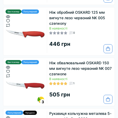
Ніж обробний OSKARD 125 мм
Бестселер
Популярний
вигнуте лезо червоний NK 005
czerwony
В наявності
0
446 грн
Ніж обвалювальний OSKARD 150
Бестселер
Популярний
мм вигнуте лезо червоний NK 007
czerwone
В наявності
1
505 грн
3
Рукавиця кольчужна металева 5-
Популярний
Продано