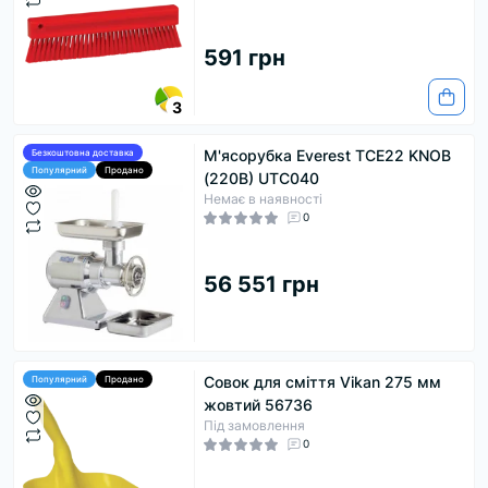
591 грн
3
М'ясорубка Everest TCE22 KNOB
Безкоштовна доставка
Популярний
Продано
(220В) UTC040
Немає в наявності
0
56 551 грн
Совок для сміття Vikan 275 мм
Популярний
Продано
жовтий 56736
Під замовлення
0