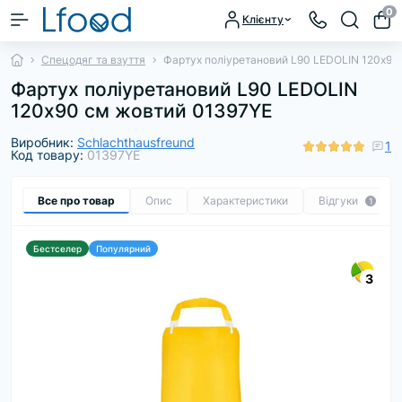
0
Клієнту
Спецодяг та взуття
Фартух поліуретановий L90 LEDOLIN 120х90
Фартух поліуретановий L90 LEDOLIN
120х90 см жовтий 01397YE
Виробник:
Schlachthausfreund
1
Код товару:
01397YE
Все про товар
Опис
Характеристики
Відгуки
1
Бестселер
Популярний
3