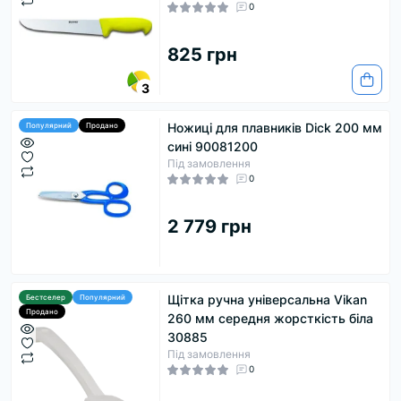
0
825 грн
3
Ножиці для плавників Dick 200 мм
Популярний
Продано
сині 90081200
Під замовлення
0
2 779 грн
Щітка ручна універсальна Vikan
Бестселер
Популярний
Продано
260 мм середня жорсткість біла
30885
Під замовлення
0