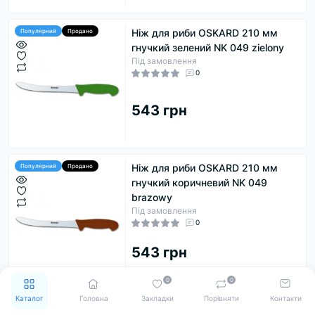
Ніж для риби OSKARD 210 мм
Популярний
Продано
гнучкий зелений NK 049 zielony
Під замовлення
0
543 грн
Ніж для риби OSKARD 210 мм
Популярний
Продано
гнучкий коричневий NK 049
brazowy
Під замовлення
0
543 грн
0
0
Каталог
Головна
Закладки
Порівняти
Контакти
Ніж для риби OSKARD 210 мм
Популярний
Продано