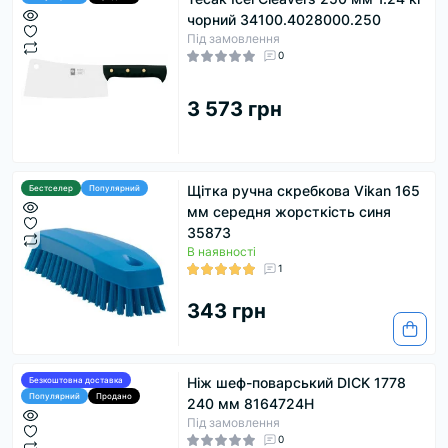
чорний 34100.4028000.250
Під замовлення
0
3 573 грн
Щітка ручна скребкова Vikan 165
Бестселер
Популярний
мм середня жорсткість синя
35873
В наявності
1
343 грн
Ніж шеф-поварський DICK 1778
Безкоштовна доставка
Популярний
Продано
240 мм 8164724H
Під замовлення
0