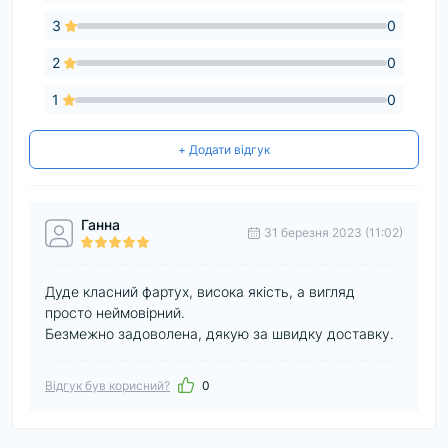
3
0
2
0
1
0
+ Додати відгук
Ганна
31 березня 2023 (11:02)
Дуде класний фартух, висока якість, а вигляд
просто неймовірний.
Безмежно задоволена, дякую за швидку доставку.
Відгук був корисний?
0