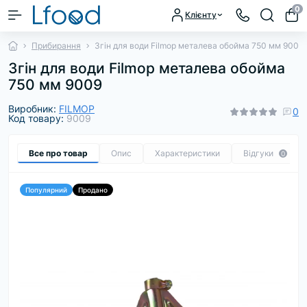
0
Клієнту
Прибирання
Згін для води Filmop металева обойма 750 мм 9009
Згін для води Filmop металева обойма
750 мм 9009
Виробник:
FILMOP
0
Код товару:
9009
Все про товар
Опис
Характеристики
Відгуки
0
Популярний
Продано