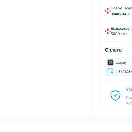
Новою Пошто
поштомати
Безкоштовна
5000 грн!
Оплата
Liqpay
Накладен
Уг
Під
з у