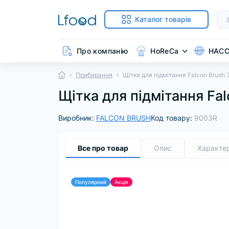
Каталог товарів
Про компанію
HoReCa
HAC
Прибирання
Щітка для підмітання Falcon Brus
Щітка для підмітання Fa
Виробник:
FALCON BRUSH
Код товару:
9003R
Все про товар
Опис
Характе
Популярний
Акція