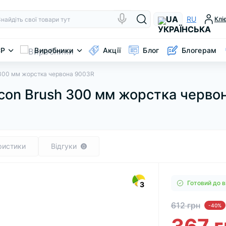
UA
RU
Клі
CP
Виробники
Акції
Блог
Блогерам
h 300 мм жорстка червона 9003R
lcon Brush 300 мм жорстка черво
ристики
Відгуки
0
Готовий до 
3
612 грн
-40%