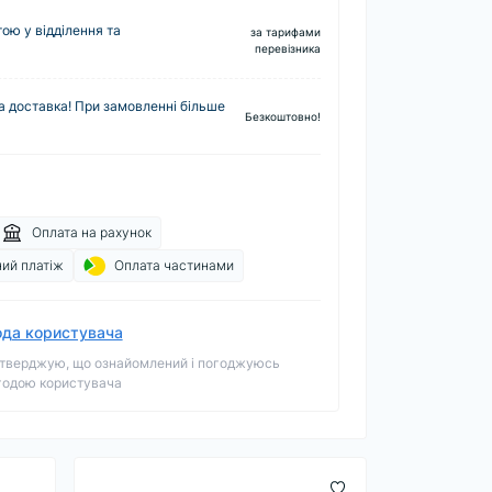
ю у відділення та
за тарифами
перевізника
 доставка! При замовленні більше
Безкоштовно!
Оплата на рахунок
ий платіж
Оплата частинами
ода користувача
тверджую, що ознайомлений і погоджуюсь
годою користувача