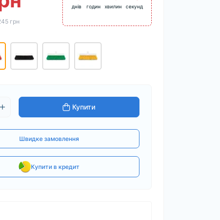
рн
днів
годин
хвилин
секунд
245 грн
Купити
Швидке замовлення
Купити в кредит