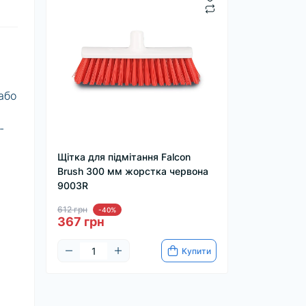
або
-
Щітка для підмітання Falcon
Brush 300 мм жорстка червона
9003R
612 грн
-40%
367 грн
Купити