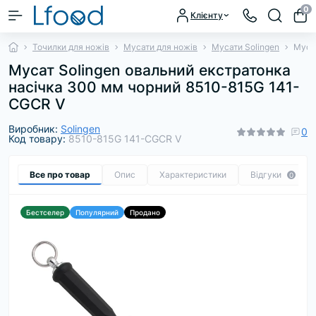
0
Клієнту
Точилки для ножів
Мусати для ножів
Мусати Solingen
Муса
Мусат Solingen овальний екстратонка
насічка 300 мм чорний 8510-815G 141-
CGCR V
Виробник:
Solingen
0
Код товару:
8510-815G 141-CGCR V
Все про товар
Опис
Характеристики
Відгуки
0
Бестселер
Популярний
Продано