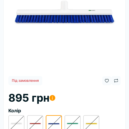
Під замовлення
895 грн
i
Колір