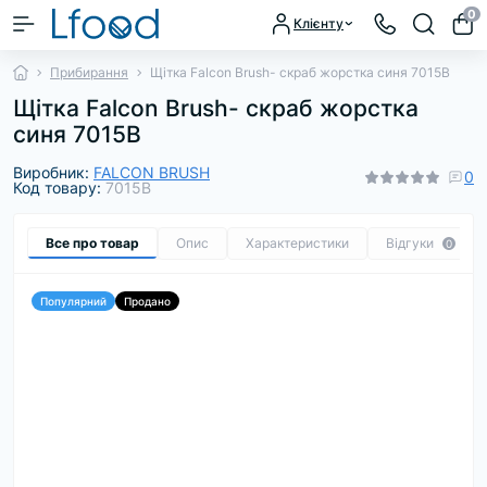
0
Клієнту
Прибирання
Щітка Falcon Brush- скраб жорстка синя 7015B
Щітка Falcon Brush- скраб жорстка
синя 7015B
Виробник:
FALCON BRUSH
0
Код товару:
7015B
Все про товар
Опис
Характеристики
Відгуки
0
Популярний
Продано