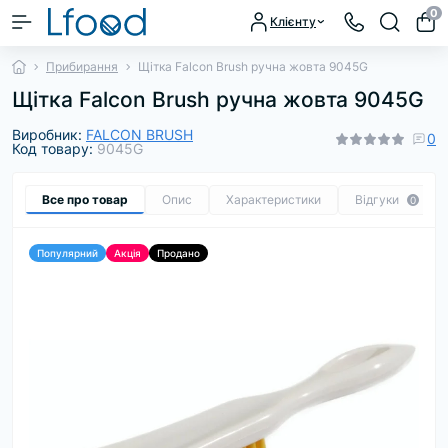
0
Клієнту
Прибирання
Щітка Falcon Brush ручна жовта 9045G
Щітка Falcon Brush ручна жовта 9045G
Виробник:
FALCON BRUSH
0
Код товару:
9045G
Все про товар
Опис
Характеристики
Відгуки
0
Популярний
Акція
Продано