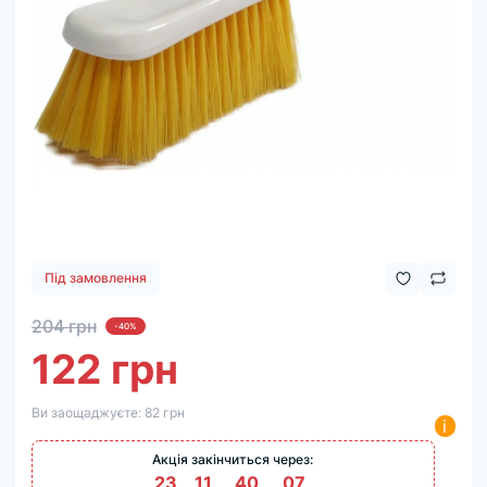
Під замовлення
204 грн
-40%
122 грн
Ви заощаджуєте:
82 грн
i
Акція закінчиться через:
23
:
11
:
40
:
07