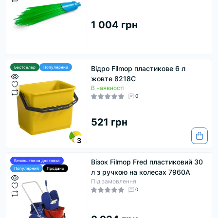
1 004 грн
Відро Filmop пластикове 6 л
Бестселер
Популярний
жовте 8218C
В наявності
0
521 грн
3
Візок Filmop Fred пластиковий 30
Безкоштовна доставка
Популярний
Продано
л з ручкою на колесах 7960A
Під замовлення
0