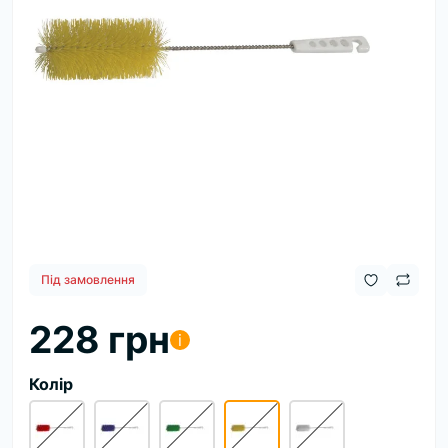
Під замовлення
228 грн
i
Колір