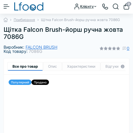
0
Клієнту
Прибирання
Щітка Falcon Brush-йорш ручна жовта 7086G
Щітка Falcon Brush-йорш ручна жовта
7086G
Виробник:
FALCON BRUSH
0
Код товару:
7086G
Все про товар
Опис
Характеристики
Відгуки
0
Популярний
Продано