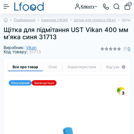
0
Клієнту
Прибирання
Інвентар VIKAN
Щітки для підлоги Vikan
Щітка 
Щітка для підмітання UST Vikan 400 мм
мʼяка синя 31713
Виробник:
Vikan
0
Код товару:
31713
Все про товар
Опис
Характеристики
Відгуки
0
Популярний
Закінчується
3