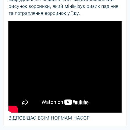
рисунок ворсинки, який мінімізує ризик падіння
та потрапляння ворсинок у їжу.
ВІДПОВІДАЄ ВСІМ НОРМАМ HACCP