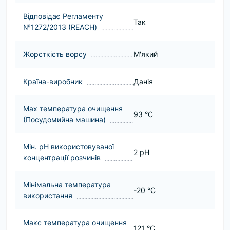
Відповідає Регламенту
Так
№1272/2013 (REACH)
Жорсткість ворсу
М'який
Країна-виробник
Данія
Мax температура очищення
93 °C
(Посудомийна машина)
Мін. pH використовуваної
2 pH
концентрації розчинів
Мінімальна температура
-20 °C
використання
Макс температура очищення
121 °C