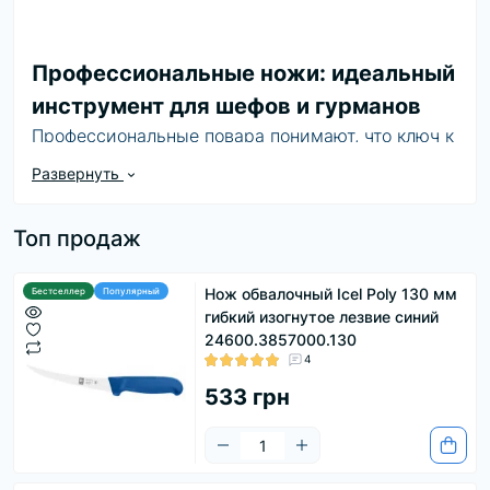
Профессиональные ножи: идеальный
инструмент для шефов и гурманов
Профессиональные повара понимают, что ключ к
совершенно приготовленным блюдам – в их
Развернуть
руках, а именно в профессиональных ножах!
Кулинарные мастера в ресторанах высокого
Топ продаж
класса полагаются на качественные
инструменты и ножи, такие как
Dick, Icel,
Oskard.
Эти ножи – не просто инструмент, а настоящее
Нож обвалочный Icel Poly 130 мм
Бестселлер
Популярный
гибкий изогнутое лезвие синий
продолжение руки мастера, которое помогает
24600.3857000.130
воплощать кулинарные идеи в реальность.
4
Почему выбирают профессиональные ножи
533 грн
1. Качество материала
Главным критерием выбора
высококачественного ножа является материал