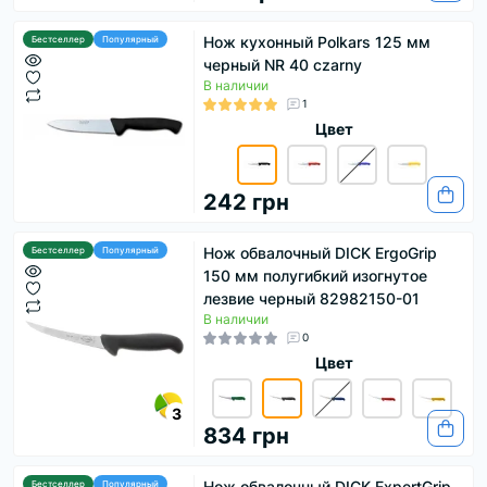
Нож кухонный Polkars 125 мм
Бестселлер
Популярный
черный NR 40 czarny
В наличии
1
Цвет
242 грн
Нож обвалочный DICK ErgoGrip
Бестселлер
Популярный
150 мм полугибкий изогнутое
лезвие черный 82982150-01
В наличии
0
Цвет
3
834 грн
Нож обвалочный DICK ExpertGrip
Бестселлер
Популярный