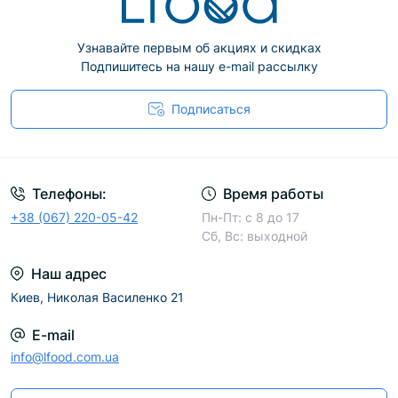
При выборе идеального ножа важно учесть, где
и как вы собираетесь использовать его. Нож для
Узнавайте первым об акциях и скидках
дома и профессиональный кухонный инструмент
Подпишитесь на нашу e-mail рассылку
имеют свои особенности.
Подписаться
Факторы, влияющие на цену ножей:
Производитель
: известные бренды с богатой
историей и опытом обычно предлагают
высококачественные ножи.
Телефоны:
Время работы
Технология
: кованые ножи дороже
+38 (067) 220-05-42
Пн-Пт: с 8 до 17
штампованных, однако, существуют
Сб, Вс: выходной
штампованные серии с отличными
характеристиками.
Наш адрес
Материалы клинка и рукоятки:
специальные
Киев, Николая Василенко 21
сплавы, такие как канва микарта или
пропитанное дерево, используются в
E-mail
премиальных ножах, добавляя эстетику и
info@lfood.com.ua
функциональность.